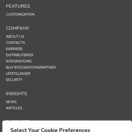
FEATURES
CUSTOMIZATION
COMPANY
ABOUT US
CONTACTS
KARRIERE
DISTRIBUTØRER
INTEGRATIONS
BLIV INTEGRATIONSPARTNER
UDSTILLINGER
SECURITY
INSIGHTS
NEWS
ARTICLES
SUPPORT
Select Your Cookie Preferences
TECHNICAL PORTAL