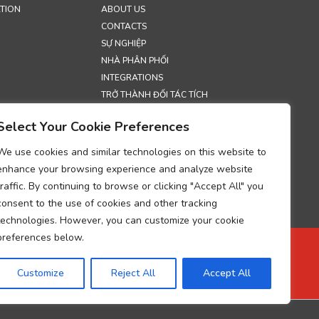
TION
ABOUT US
CONTACTS
SỰ NGHIỆP
NHÀ PHÂN PHỐI
INTEGRATIONS
TRỞ THÀNH ĐỐI TÁC TÍCH
HỢP
Select Your Cookie Preferences
TRIỂN LÃM
SECURITY
We use cookies and similar technologies on this website to
enhance your browsing experience and analyze website
S
traffic. By continuing to browse or clicking "Accept All" you
H BẢO MẬT
consent to the use of cookies and other tracking
ONSKAPSLER
technologies. However, you can customize your cookie
HỚ VỀ TUÂN THỦ
preferences below.
IỆU CÁ NHÂN
 LÝ DỮ LIỆU
Customize
Reject All
Accept All
UP