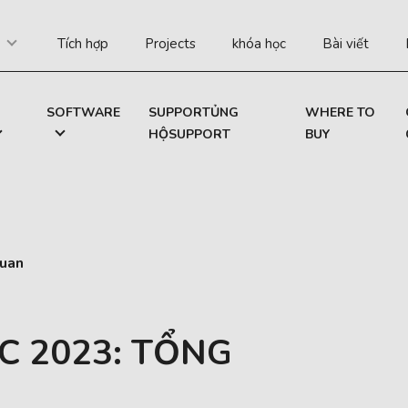
Tích hợp
Projects
khóa học
Bài viết
SOFTWARE
SUPPORTỦNG
WHERE TO
HỘSUPPORT
BUY
quan
EC 2023: TỔNG