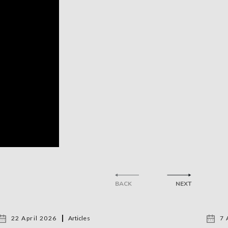
BACK
NEXT
22 April 2026
Articles
7 