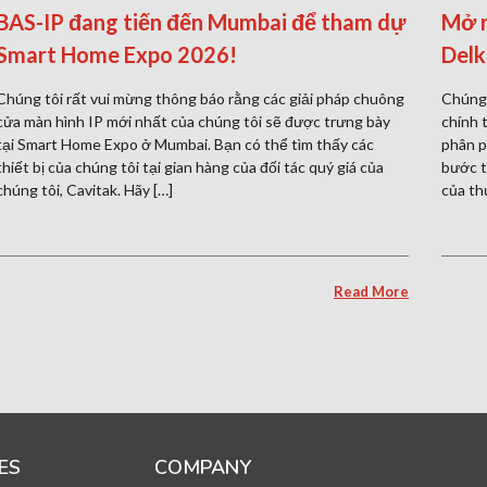
BAS-IP đang tiến đến Mumbai để tham dự
Mở r
Smart Home Expo 2026!
Delk
Chúng tôi rất vui mừng thông báo rằng các giải pháp chuông
Chúng 
cửa màn hình IP mới nhất của chúng tôi sẽ được trưng bày
chính 
tại Smart Home Expo ở Mumbai. Bạn có thể tìm thấy các
phân p
thiết bị của chúng tôi tại gian hàng của đối tác quý giá của
bước t
chúng tôi, Cavitak. Hãy […]
của th
Read More
ES
COMPANY