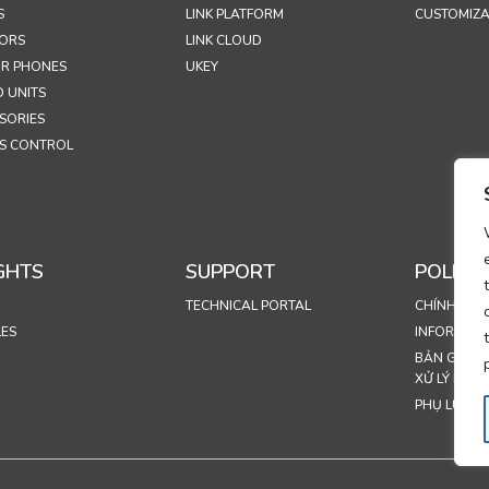
S
LINK PLATFORM
CUSTOMIZA
ORS
LINK CLOUD
R PHONES
UKEY
 UNITS
SORIES
S CONTROL
GHTS
SUPPORT
POLICIE
TECHNICAL PORTAL
CHÍNH SÁC
LES
INFORMASJ
BẢN GHI N
XỬ LÝ DỮ L
PHỤ LỤC XỬ