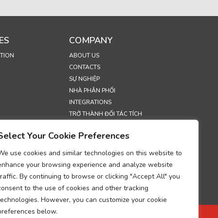
ES
COMPANY
TION
ABOUT US
CONTACTS
SỰ NGHIỆP
NHÀ PHÂN PHỐI
INTEGRATIONS
TRỞ THÀNH ĐỐI TÁC TÍCH
HỢP
Select Your Cookie Preferences
TRIỂN LÃM
SECURITY
We use cookies and similar technologies on this website to
enhance your browsing experience and analyze website
S
traffic. By continuing to browse or clicking "Accept All" you
H BẢO MẬT
consent to the use of cookies and other tracking
ONSKAPSLER
technologies. However, you can customize your cookie
HỚ VỀ TUÂN THỦ
preferences below.