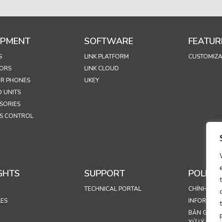
IPMENT
SOFTWARE
FEATUR
S
LINK PLATFORM
CUSTOMIZA
ORS
LINK CLOUD
R PHONES
UKEY
 UNITS
SORIES
S CONTROL
GHTS
SUPPORT
POLICIE
TECHNICAL PORTAL
CHÍNH SÁC
LES
INFORMASJ
BẢN GHI N