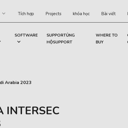
Tích hợp
Projects
khóa học
Bài viết
SOFTWARE
SUPPORTỦNG
WHERE TO
HỘSUPPORT
BUY
di Arabia 2023
A INTERSEC
3