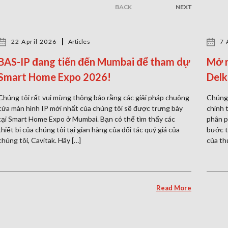
BACK
NEXT
22 April 2026
Articles
7 
BAS-IP đang tiến đến Mumbai để tham dự
Mở r
Smart Home Expo 2026!
Delk
Chúng tôi rất vui mừng thông báo rằng các giải pháp chuông
Chúng 
cửa màn hình IP mới nhất của chúng tôi sẽ được trưng bày
chính 
tại Smart Home Expo ở Mumbai. Bạn có thể tìm thấy các
phân p
thiết bị của chúng tôi tại gian hàng của đối tác quý giá của
bước t
chúng tôi, Cavitak. Hãy […]
của th
Read More