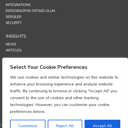
INTEGRATIONS
ENTEGRASYON ORTAĞI OLUN
SERGİLER
SECURITY
INSIGHTS
NEWS
ARTICLES
SUPPORT
Select Your Cookie Preferences
TECHNICAL PORTAL
We use cookies and similar technologies on this website to
enhance your browsing experience and analyze website
POLICIES
traffic. By continuing to browse or clicking "Accept All" you
GİZLİLİK POLİTİKASI
consent to the use of cookies and other tracking
INFORMASJONSKAPSLER
technologies. However, you can customize your cookie
KİŞİSEL VERİ İŞLEME UYUM MEMORANDUMU
VERİ İŞLEME EKİ
preferences below.
UP
Customize
Reject All
Accept All