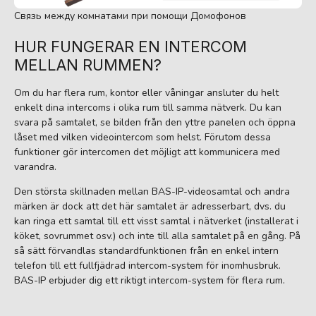
Связь между комнатами при помощи Домофонов
HUR FUNGERAR EN INTERCOM
MELLAN RUMMEN?
Om du har flera rum, kontor eller våningar ansluter du helt
enkelt dina intercoms i olika rum till samma nätverk. Du kan
svara på samtalet, se bilden från den yttre panelen och öppna
låset med vilken videointercom som helst. Förutom dessa
funktioner gör intercomen det möjligt att kommunicera med
varandra.
Den största skillnaden mellan BAS-IP-videosamtal och andra
märken är dock att det här samtalet är adresserbart, dvs. du
kan ringa ett samtal till ett visst samtal i nätverket (installerat i
köket, sovrummet osv.) och inte till alla samtalet på en gång. På
så sätt förvandlas standardfunktionen från en enkel intern
telefon till ett fullfjädrad intercom-system för inomhusbruk.
BAS-IP erbjuder dig ett riktigt intercom-system för flera rum.