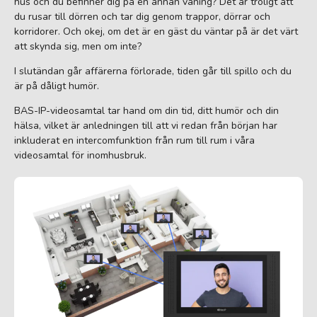
hus och du befinner dig på en annan våning? Det är troligt att
du rusar till dörren och tar dig genom trappor, dörrar och
korridorer. Och okej, om det är en gäst du väntar på är det värt
att skynda sig, men om inte?
I slutändan går affärerna förlorade, tiden går till spillo och du
är på dåligt humör.
BAS-IP-videosamtal tar hand om din tid, ditt humör och din
hälsa, vilket är anledningen till att vi redan från början har
inkluderat en intercomfunktion från rum till rum i våra
videosamtal för inomhusbruk.