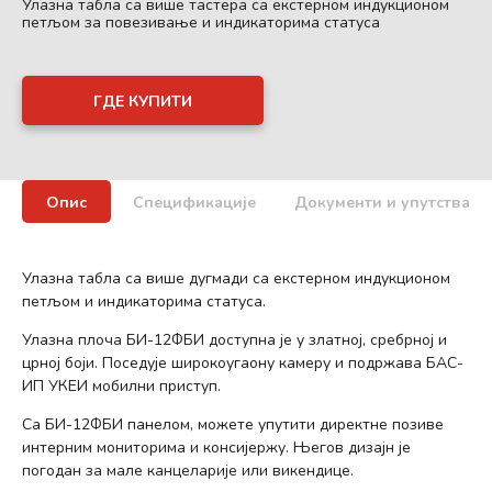
Улазна табла са више тастера са екстерном индукционом
петљом за повезивање и индикаторима статуса
ГДЕ КУПИТИ
Опис
Спецификације
Документи и упутства
Улазна табла са више дугмади са екстерном индукционом
петљом и индикаторима статуса.
Улазна плоча БИ-12ФБИ доступна је у златној, сребрној и
црној боји. Поседује широкоугаону камеру и подржава БАС-
ИП УКЕИ мобилни приступ.
Са БИ-12ФБИ панелом, можете упутити директне позиве
интерним мониторима и консијержу. Његов дизајн је
погодан за мале канцеларије или викендице.