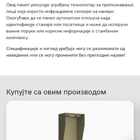
Овај панел укључује уграђену технологију за препознавање
лица која користи инфрацрвене сензоре на камери.
Омогућава да се панел аутоматски откључа када
идентификује станаре или посетиоце и може да испоручи
важне поруке или корисне информације о стамбеном
комплексу.
Спецификације и изглед уређаја могу се разликовати од
наведених или се могу променити без претходне најаве!
Купујте са овим производом