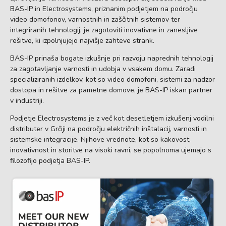
BAS-IP in Electrosystems, priznanim podjetjem na področju
video domofonov, varnostnih in zaščitnih sistemov ter
integriranih tehnologij, je zagotoviti inovativne in zanesljive
rešitve, ki izpolnjujejo najvišje zahteve strank.
BAS-IP prinaša bogate izkušnje pri razvoju naprednih tehnologij
za zagotavljanje varnosti in udobja v vsakem domu. Zaradi
specializiranih izdelkov, kot so video domofoni, sistemi za nadzor
dostopa in rešitve za pametne domove, je BAS-IP iskan partner
v industriji.
Podjetje Electrosystems je z več kot desetletjem izkušenj vodilni
distributer v Grčiji na področju električnih inštalacij, varnosti in
sistemske integracije. Njihove vrednote, kot so kakovost,
inovativnost in storitve na visoki ravni, se popolnoma ujemajo s
filozofijo podjetja BAS-IP.