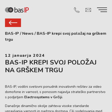
BAS-IP
/
News
/
BAS-IP krepi svoj položaj na grškem
trgu
12 januarja 2024
BAS-IP KREPI SVOJ POLOŽAJ
NA GRŠKEM TRGU
BAS-IP, vodilni svetovni ponudnik inovativnih rešitev za video
domofone in varnost, s ponosom najavlja strateško partnerstvo
s podjetjem
Electrosystems v Grčiji
.
Današnje dinamično okolje zahteva visoke standarde
upravljanja varnosti in nadzora dostopa. Cilj sodelovanja med