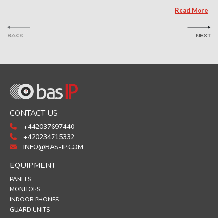
Read More
BACK
NEXT
CONTACT US
+442037697440
+420234715332
INFO@BAS-IP.COM
EQUIPMENT
PANELS
MONITORS
INDOOR PHONES
GUARD UNITS