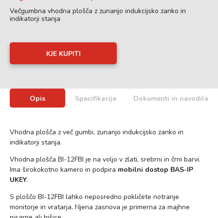
Večgumbna vhodna plošča z zunanjo indukcijsko zanko in
indikatorji stanja
KJE KUPITI
Opis
Specifikacije
Dokumenti in navodila
Vhodna plošča z več gumbi, zunanjo indukcijsko zanko in
indikatorji stanja.
Vhodna plošča BI-12FBI je na voljo v zlati, srebrni in črni barvi.
Ima širokokotno kamero in podpira
mobilni dostop BAS-IP
UKEY
.
S ploščo BI-12FBI lahko neposredno pokličete notranje
monitorje in vratarja. Njena zasnova je primerna za majhne
pisarne ali hišice.