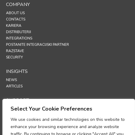
COMPANY
ABOUT US
CONTACTS
KARIERA
DISTRIBUTERJI
INTEGRATIONS
POSTANITE INTEGRACIJSKI PARTNER
RAZSTAVE
SECURITY
INSIGHTS
NEWS
ARTICLES
SUPPORT
Select Your Cookie Preferences
TECHNICAL PORTAL
We use cookies and similar technologies on this website to
POLICIES
enhance your browsing experience and analyze website
POLITIKA ZASEBNOSTI
traffic. By continuing to browse or clicking "Accept All" you