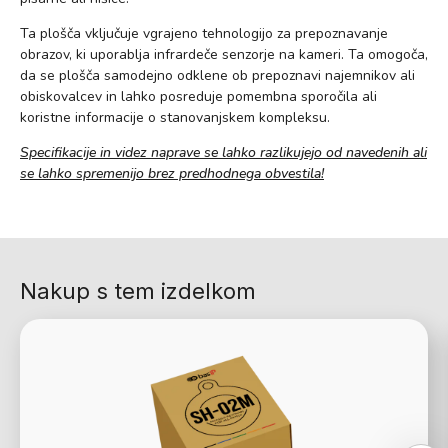
Ta plošča vključuje vgrajeno tehnologijo za prepoznavanje
obrazov, ki uporablja infrardeče senzorje na kameri. Ta omogoča,
da se plošča samodejno odklene ob prepoznavi najemnikov ali
obiskovalcev in lahko posreduje pomembna sporočila ali
koristne informacije o stanovanjskem kompleksu.
Specifikacije in videz naprave se lahko razlikujejo od navedenih ali
se lahko spremenijo brez predhodnega obvestila!
Nakup s tem izdelkom