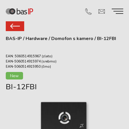
BAS-IP
/
Hardware
/
Domofon s kamero
/
BI-12FBI
EAN: 5060514915967 (zlato)
EAN-5060514915974 (srebrno)
EAN-5060514915950 (črno)
New
BI-12FBI