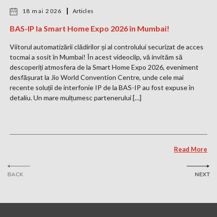
18 mai 2026
Articles
BAS-IP la Smart Home Expo 2026 în Mumbai!
Viitorul automatizării clădirilor și al controlului securizat de acces
tocmai a sosit în Mumbai! În acest videoclip, vă invităm să
descoperiți atmosfera de la Smart Home Expo 2026, eveniment
desfășurat la Jio World Convention Centre, unde cele mai
recente soluții de interfonie IP de la BAS-IP au fost expuse în
detaliu. Un mare mulțumesc partenerului […]
Read More
BACK
NEXT