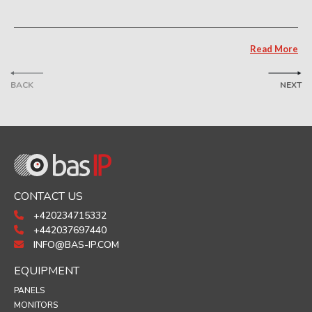
Read More
BACK
NEXT
CONTACT US
+420234715332
+442037697440
INFO@BAS-IP.COM
EQUIPMENT
PANELS
MONITORS