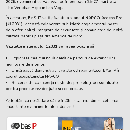
2026
, eveniment ce va avea loc în perioada
25-27 martie
la
The Venetian Expo în Las Vegas.
În acest an, BAS-IP va fi găzduit la standul
NAPCO Access Pro
(#12031)
. Această colaborare subliniază angajamentul nostru
de a oferi soluții integrate de securitate și comunicare de înaltă
calitate pentru piața din America de Nord.
Vizitatorii standului 12031 vor avea ocazia să:
Exploreze cea mai nouă gamă de panouri de exterior IP și
monitoare de interior.
Urmărească demonstrații live ale echipamentelor BAS-IP în
cadrul ecosistemului NAPCO.
Se consulte cu experții noștri despre soluții personalizate
pentru proiecte rezidențiale și comerciale.
Așteptăm cu nerăbdare să ne întâlnim la unul dintre cele mai
importante evenimente ale industriei!