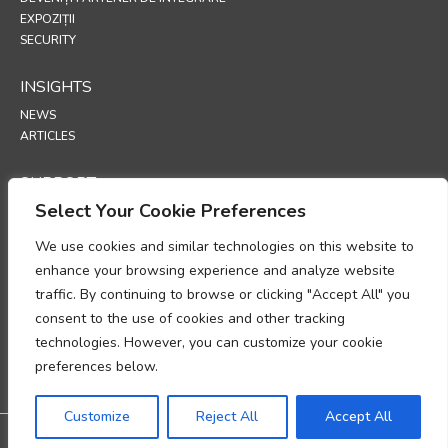
EXPOZIȚII
SECURITY
INSIGHTS
NEWS
ARTICLES
SUPPORT
Select Your Cookie Preferences
TECHNICAL PORTAL
We use cookies and similar technologies on this website to
POLICIES
enhance your browsing experience and analyze website
POLITICA DE CONFIDENȚIALITATE
traffic. By continuing to browse or clicking "Accept All" you
POLITICA PRIVIND COOKIE-URILE
consent to the use of cookies and other tracking
MEMORANDUM PRIVIND CONFORMITATEA PRELUCRĂRII DATELOR CU
technologies. However, you can customize your cookie
CARACTER PERSONAL
ACT ADENDUM PRIVIND PRELUCRAREA DATELOR
preferences below.
UP
Customize
Reject All
Accept All
@2026 All rights reserved