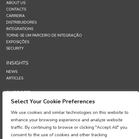
ABOUT US
CONTACTS
CARREIRA
DISTRIBUIDORES
INTEGRATIONS
TORNE-SE UM PARCEIRO DE INTEGRAÇÃO
EXPOSIÇÕES
SECURITY
INSIGHTS
NEWS
ARTICLES
SUPPORT
Select Your Cookie Preferences
TECHNICAL PORTAL
We use cookies and similar technologies on this website to
POLICIES
enhance your browsing experience and analyze website
POLÍTICA DE PRIVACIDADE
traffic. By continuing to browse or clicking "Accept All" you
POLÍTICA DE COOKIES
consent to the use of cookies and other tracking
MEMORANDO SOBRE A CONFORMIDADE NO TRATAMENTO DE