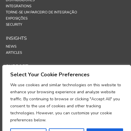
INTEGRATIONS
TORNE-SE UM PARCEIRO DE INTEGRAÇÃO
EXPOSIÇÕES
SECURITY
INSIGHTS
NEWS
ARTICLES
SUPPORT
Select Your Cookie Preferences
TECHNICAL PORTAL
We use cookies and similar technologies on this website to
POLICIES
enhance your browsing experience and analyze website
POLÍTICA DE PRIVACIDADE
traffic. By continuing to browse or clicking "Accept All" you
POLÍTICA DE COOKIES
consent to the use of cookies and other tracking
MEMORANDO SOBRE A CONFORMIDADE NO TRATAMENTO DE
technologies. However, you can customize your cookie
DADOS PESSOAIS
ADENDA DE PROCESSAMENTO DE DADOS
preferences below.
UP