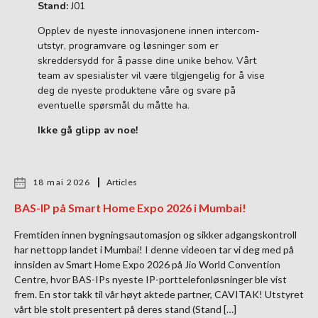
Stand:
J01
Opplev de nyeste innovasjonene innen intercom-
utstyr, programvare og løsninger som er
skreddersydd for å passe dine unike behov. Vårt
team av spesialister vil være tilgjengelig for å vise
deg de nyeste produktene våre og svare på
eventuelle spørsmål du måtte ha.
Ikke gå glipp av noe!
18 mai 2026
Articles
BAS-IP på Smart Home Expo 2026 i Mumbai!
Fremtiden innen bygningsautomasjon og sikker adgangskontroll
har nettopp landet i Mumbai! I denne videoen tar vi deg med på
innsiden av Smart Home Expo 2026 på Jio World Convention
Centre, hvor BAS-IPs nyeste IP-porttelefonløsninger ble vist
frem. En stor takk til vår høyt aktede partner, CAVITAK! Utstyret
vårt ble stolt presentert på deres stand (Stand […]