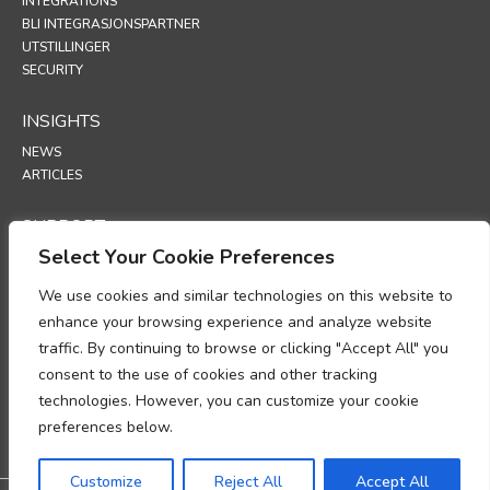
INTEGRATIONS
BLI INTEGRASJONSPARTNER
UTSTILLINGER
SECURITY
INSIGHTS
NEWS
ARTICLES
SUPPORT
Select Your Cookie Preferences
TECHNICAL PORTAL
We use cookies and similar technologies on this website to
POLICIES
enhance your browsing experience and analyze website
PERSONVERNERKLÆRING
traffic. By continuing to browse or clicking "Accept All" you
INFORMASJONSKAPSLER
consent to the use of cookies and other tracking
MEMORANDUM OM ETTERLEVELSE AV BEHANDLING AV
technologies. However, you can customize your cookie
PERSONOPPLYSNINGER
TILLEGG FOR DATABEHANDLING
preferences below.
UP
Customize
Reject All
Accept All