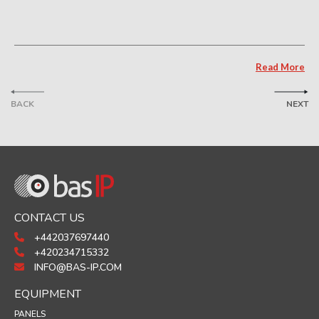
Read More
BACK
NEXT
CONTACT US
+442037697440
+420234715332
INFO@BAS-IP.COM
EQUIPMENT
PANELS