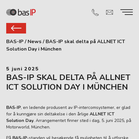
BAS-IP
/
News
/
BAS-IP skal delta på ALLNET ICT
Solution Day i München
5 juni 2025
BAS-IP SKAL DELTA PÅ ALLNET
ICT SOLUTION DAY I MÜNCHEN
BAS-IP
, en ledende produsent av IP-intercomsystemer, er glad
for å kunngjøre sin deltakelse i den årlige
ALLNET ICT
Solution Day
. Arrangementet finner sted i dag, 5. juni 2025, på
Motorworld, München.
På
BAS-IP
-standen vil besøkende få muligheten til å utforske