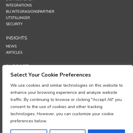
INTEGRATIONS
BLI INTEGRASJONSPARTNER
UTSTILLINGER
SECURITY
INSIGHTS
NEWS
ARTICLES
SUPPORT
Select Your Cookie Preferences
TECHNICAL PORTAL
We use cookies and similar technologies on this website to
POLICIES
enhance your browsing experience and analyze website
PERSONVERNERKLÆRING
traffic. By continuing to browse or clicking "Accept All" you
INFORMASJONSKAPSLER
consent to the use of cookies and other tracking
MEMORANDUM OM ETTERLEVELSE AV BEHANDLING AV
technologies. However, you can customize your cookie
PERSONOPPLYSNINGER
TILLEGG FOR DATABEHANDLING
preferences below.
UP