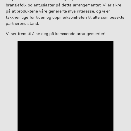
bransjefolk og entusiaster på dette arrangementet. Vi er sikre
på at produktene våre genererte mye interesse, og vi er
takknemlige for tiden og oppmerksomheten til alle som besøkte
partnerens stand.
Vi ser frem til å se deg på kommende arrangementer!