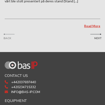
vårt ble stolt presentert på deres stand (Stand […]
Read More
BACK
NEXT
CONTACT US
+442037697440
+420234715332
INFO@BAS-IP.COM
EQUIPMENT