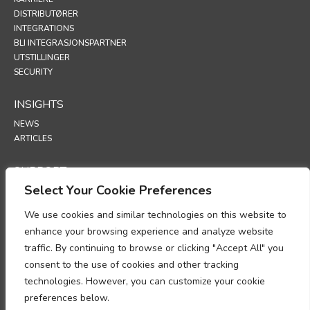
DISTRIBUTØRER
INTEGRATIONS
BLI INTEGRASJONSPARTNER
UTSTILLINGER
SECURITY
INSIGHTS
NEWS
ARTICLES
SUPPORT
Select Your Cookie Preferences
TECHNICAL PORTAL
We use cookies and similar technologies on this website to
POLICIES
enhance your browsing experience and analyze website
PERSONVERNERKLÆRING
traffic. By continuing to browse or clicking "Accept All" you
INFORMASJONSKAPSLER
consent to the use of cookies and other tracking
MEMORANDUM OM ETTERLEVELSE AV BEHANDLING AV
technologies. However, you can customize your cookie
PERSONOPPLYSNINGER
TILLEGG FOR DATABEHANDLING
preferences below.