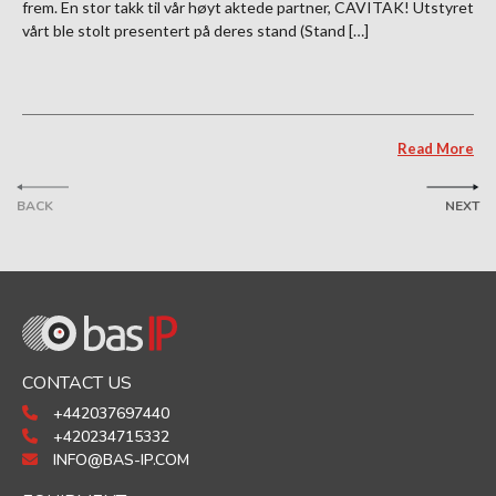
frem. En stor takk til vår høyt aktede partner, CAVITAK! Utstyret
vårt ble stolt presentert på deres stand (Stand […]
Read More
BACK
NEXT
CONTACT US
+442037697440
+420234715332
INFO@BAS-IP.COM