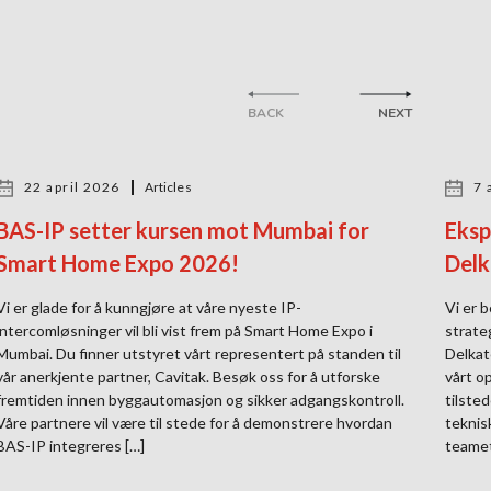
BACK
NEXT
22 april 2026
Articles
7 
BAS-IP setter kursen mot Mumbai for
Eksp
Smart Home Expo 2026!
Delk
Vi er glade for å kunngjøre at våre nyeste IP-
Vi er b
intercomløsninger vil bli vist frem på Smart Home Expo i
strate
Mumbai. Du finner utstyret vårt representert på standen til
Delkat
vår anerkjente partner, Cavitak. Besøk oss for å utforske
vårt o
fremtiden innen byggautomasjon og sikker adgangskontroll.
tilste
Våre partnere vil være til stede for å demonstrere hvordan
teknis
BAS-IP integreres […]
teamet