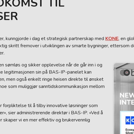
DKOMST TIL
SER
r, kunngjorde i dag et strategisk partnerskap med
KONE
, en gl
ktig skritt fremover i utviklingen av smarte bygninger, ettersom
r.
n sømløs og sikker opplevelse når de går inn i og
rte legitimasjonen sin på BAS-IP-panelet kan
n, men også enkelt ringe heisen direkte til ønsket
, noe som muliggjør sanntidskommunikasjon mellom
orpliktelse til å tilby innovative løsninger som
», sier administrerende direktør i BAS-IP. «Ved å
skaper vi en mer effektiv og brukervennlig