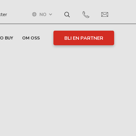
NO
kter
BLI EN PARTNER
O BUY
OM OSS