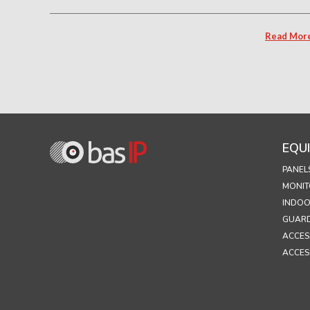
Read Mor
EQU
PANEL
MONIT
INDOO
GUARD
ACCES
ACCES