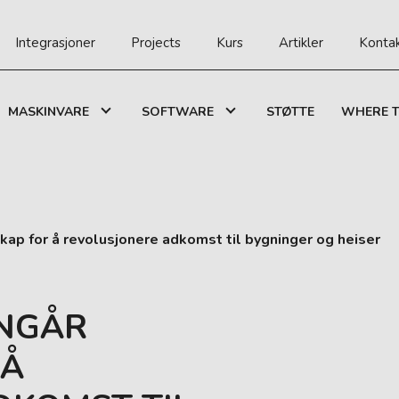
Integrasjoner
Projects
Kurs
Artikler
Konta
MASKINVARE
SOFTWARE
STØTTE
WHERE T
ap for å revolusjonere adkomst til bygninger og heiser
NNGÅR
 Å