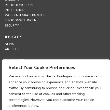
PARTNER WORDEN
INTEGRATIONS
WORD INTEGRATIEPARTNER
TENTOONSTELLINGEN
SECURITY
INSIGHTS
NEWS
ARTICLES
SUPPORT
Select Your Cookie Preferences
TECHNICAL PORTAL
We use cookies and similar technologies on this website to
POLICIES
enhance your browsing experience and analyze website
PRIVACYBELEID
traffic. By continuing to browse or clicking "Accept All" you
COOKIEBELEID
consent to the use of cookies and other tracking
MEMORANDUM OVER NALEVING VAN DE VERWERKING VAN
technologies. However, you can customize your cookie
PERSOONSGEGEVENS
AANVULLING GEGEVENSVERWERKING
preferences below.