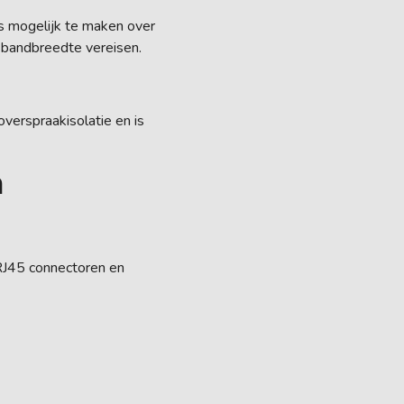
s mogelijk te maken over
 bandbreedte vereisen.
overspraakisolatie en is
n
 RJ45 connectoren en