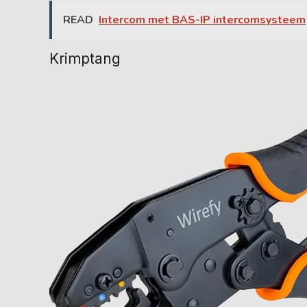
READ
Intercom met BAS-IP intercomsysteem
Krimptang