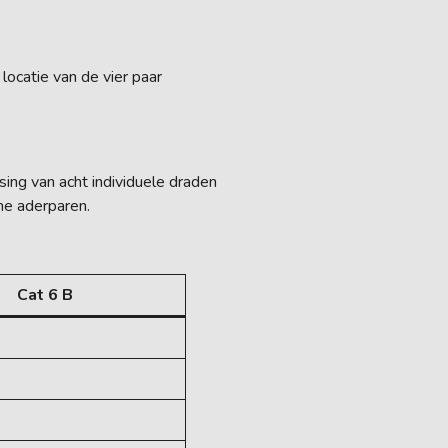
ocatie van de vier paar
ng van acht individuele draden
ne aderparen.
Cat 6 B