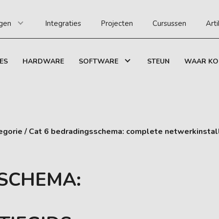
gen
Integraties
Projecten
Cursussen
Art
ES
HARDWARE
SOFTWARE
STEUN
WAAR KO
egorie
/
Cat 6 bedradingsschema: complete netwerkinstal
SSCHEMA: