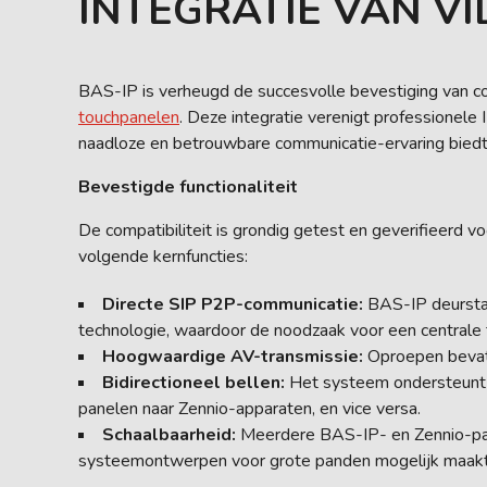
INTEGRATIE VAN V
BAS-IP is verheugd de succesvolle bevestiging van co
touchpanelen
. Deze integratie verenigt professione
naadloze en betrouwbare communicatie-ervaring biedt 
Bevestigde functionaliteit
De compatibiliteit is grondig getest en geverifieerd 
volgende kernfuncties:
Directe SIP P2P-communicatie:
BAS-IP deurstat
technologie, waardoor de noodzaak voor een centrale 
Hoogwaardige AV-transmissie:
Oproepen bevatte
Bidirectioneel bellen:
Het systeem ondersteunt t
panelen naar Zennio-apparaten, en vice versa.
Schaalbaarheid:
Meerdere BAS-IP- en Zennio-pane
systeemontwerpen voor grote panden mogelijk maakt