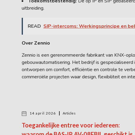
Toekomstbestendig:
De op IP en SIP gebaseerde
uitbreiding.
READ
SIP-intercoms: Werkingsprincipe en be
Over Zennio
Zennio is een gerenommeerde fabrikant van KNX-oplos
gebouwautomatisering. Het bedrijf is gespecialiseerd i
ontworpen om comfort, efficiëntie en controle te verbe
commerciële projecten waar design, flexibiliteit en int
14 april 2026
Articles
Toegankelijke entree voor iedereen:
waarom de BAS-IP AV-08FBIL geschikt is