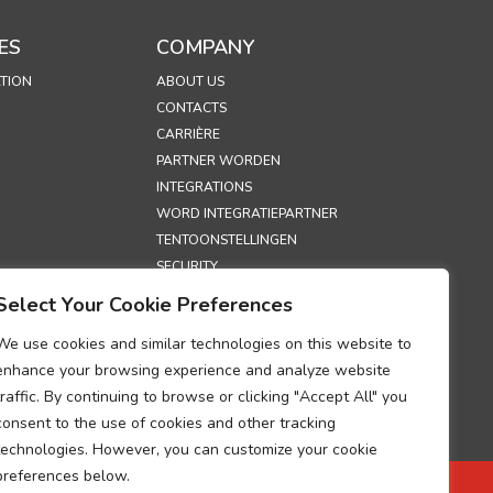
ES
COMPANY
TION
ABOUT US
CONTACTS
CARRIÈRE
PARTNER WORDEN
INTEGRATIONS
WORD INTEGRATIEPARTNER
TENTOONSTELLINGEN
SECURITY
Select Your Cookie Preferences
S
We use cookies and similar technologies on this website to
LEID
enhance your browsing experience and analyze website
EID
traffic. By continuing to browse or clicking "Accept All" you
UM OVER
consent to the use of cookies and other tracking
VAN DE
technologies. However, you can customize your cookie
NG VAN
GEGEVENS
preferences below.