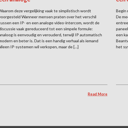
Waarom deze vergelijking vaak te simplistisch wordt
Begin 
voorgesteld Wanneer mensen praten over het verschil
De mee
tussen een IP- en een analoge video-intercom, wordt de
entree
discussie vaak gereduceerd tot een simpele formule:
paneel
analoog is eenvoudig en verouderd, terwijl IP automatisch
een ka
modern en beter is. Dat is een handig verhaal als iemand
Beantw
alleen IP-systemen wil verkopen, maar de […]
het sy
Read More