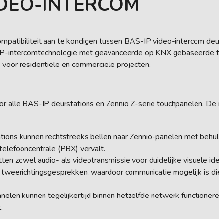
IDEO-INTERCOM
mpatibiliteit aan te kondigen tussen BAS-IP video-intercom deu
le IP-intercomtechnologie met geavanceerde op KNX gebaseerde t
voor residentiële en commerciële projecten.
voor alle BAS-IP deurstations en Zennio Z-serie touchpanelen. De
ions kunnen rechtstreeks bellen naar Zennio-panelen met behu
telefooncentrale (PBX) vervalt.
n zowel audio- als videotransmissie voor duidelijke visuele iden
weerichtingsgesprekken, waardoor communicatie mogelijk is di
len kunnen tegelijkertijd binnen hetzelfde netwerk functionere
.