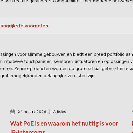
 architectuur garandeert compatibiliteit met moderne netwerk
langrijkste voordelen
singen voor slimme gebouwen en biedt een breed portfolio aan 
n intuïtieve touchpanelen, sensoren, actuatoren en oplossingen v
teren. Zennio-producten worden op grote schaal gebruikt in resid
egratiemogelijkheden belangrijke vereisten zijn.
24 maart 2026
Articles
Wat PoE is en waarom het nuttig is voor
IP-intercoms