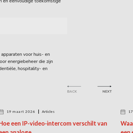
en en eenvoudige toekomstige
apparaten voor huis- en
oor energiebeheer die zijn
entiële, hospitality- en
BACK
NEXT
19 maart 2026
Articles
17
Hoe een IP-video-intercom verschilt van
Waar
een analoge
een 