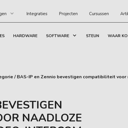
gen
Integraties
Projecten
Cursussen
Art
ES
HARDWARE
SOFTWARE
STEUN
WAAR KO
egorie
/
BAS-IP en Zennio bevestigen compatibiliteit voor 
BEVESTIGEN
VOOR NAADLOZE