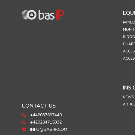
EQU
PANEL
MONIT
INDOO
GUARD
ACCES
ACCES
INSI
NEWS
ARTIC
CONTACT US
+442037697440
+420234715332
INFO@BAS-IP.COM