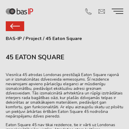
BAS-IP
/
Project
/
45 Eaton Square
45 EATON SQUARE
Viesnīca 45 atrodas Londonas prestižajā Eaton Square rajonā
un ir izsmalcinātas dzīvesveida iemiesojums. Šī rezidence
nevainojami apvieno pārlaicīgu eleganci ar mūsdienīgu
izsmalcinātību, piedāvājot ekskluzīvu adresi greznam
dzīvesveidam. Tās izsmalcinātā arhitektūra un rūpīgi izstrādātais
interjers rada bagātības oāzi, kur plašās dzīvojamās telpas ir
dekorētas ar smalkākajiem materiāliem, piedāvājot gan
komfortu, gan funkcionalitāti. Ar elpu aizraujošu skatu uz pilsētu
un piekļuvi ārkārtas ērtībām Eaton Square 45 nodrošina
nepārspējamu dzīves pieredzi.
Eaton Square 45 nav tikai rezidence, tie ir vārti uz Londonas