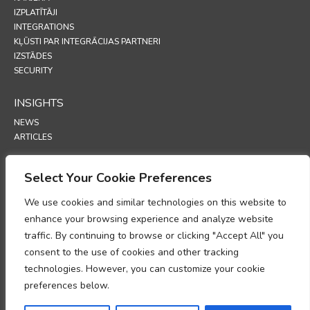
IZPLATĪTĀJI
INTEGRATIONS
KĻŪSTI PAR INTEGRĀCIJAS PARTNERI
IZSTĀDES
SECURITY
INSIGHTS
NEWS
ARTICLES
SUPPORT
Select Your Cookie Preferences
TECHNICAL PORTAL
We use cookies and similar technologies on this website to
enhance your browsing experience and analyze website
POLICIES
traffic. By continuing to browse or clicking "Accept All" you
PRIVĀTUMA POLITIKA
consent to the use of cookies and other tracking
SĪKFAILU POLITIKA
technologies. However, you can customize your cookie
MEMORANDS PAR PERSONAS DATU APSTRĀDES ATBILSTĪBU
preferences below.
DATU APSTRĀDES PAPILDINĀJUMS
UP