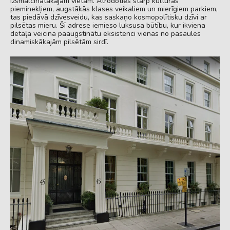
izsmalcinātākajām vietām. Atrodoties starp kultūras
pieminekļiem, augstākās klases veikaliem un mierīgiem parkiem,
tas piedāvā dzīvesveidu, kas saskaņo kosmopolītisku dzīvi ar
pilsētas mieru. Šī adrese iemieso luksusa būtību, kur ikviena
detaļa veicina paaugstinātu eksistenci vienas no pasaules
dinamiskākajām pilsētām sirdī.