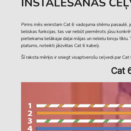
INSTALĒŠANAS CEĻ
Pirms mēs ienirstam Cat 6 vadojuma shēmu pasaulē, jum
lieliskas funkcijas, tas var nebūt piemērots jūsu konkr
pietiekama lielākajai daļai mājas un nelielu biroju tīkl
platums, noteikti jāizvēlas Cat 6 kabeļi.
Šī raksta mērķis ir sniegt visaptverošu ceļvedi par Cat 
Cat 