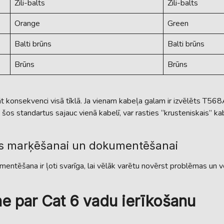
Zili-balts
Zili-balts
Orange
Green
Balti brūns
Balti brūns
Brūns
Brūns
abāt konsekvenci visā tīklā. Ja vienam kabeļa galam ir izvēlēts T568
s standartus sajauc vienā kabelī, var rasties “krusteniskais” kab
mas marķēšanai un dokumentēšanai
ntēšana ir ļoti svarīga, lai vēlāk varētu novērst problēmas un ve
ne par Cat 6 vadu ierīkošanu