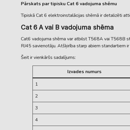
Pārskats par tipisku Cat 6 vadojuma shēmu
Tipiskā Cat 6 elektroinstalācijas shēmā ir detalizēti at
Cat 6 A vai B vadojuma shēma
Cat6 vadojuma shēma var atbilst T568A vai T568B sta
RJ45 savienotāju. Atšķirība starp abiem standartiem ir
Šeit ir vienkāršs sadalījums:
Izvades numurs
1
2
3
4