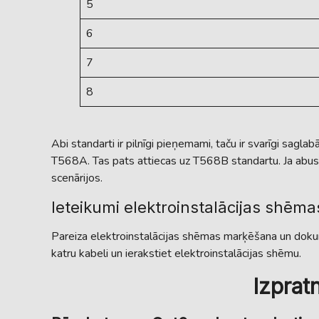
5
6
7
8
Abi standarti ir pilnīgi pieņemami, taču ir svarīgi sagl
T568A. Tas pats attiecas uz T568B standartu. Ja abus šo
scenārijos.
Ieteikumi elektroinstalācijas shē
Pareiza elektroinstalācijas shēmas marķēšana un dokume
katru kabeli un ierakstiet elektroinstalācijas shēmu.
Izprat