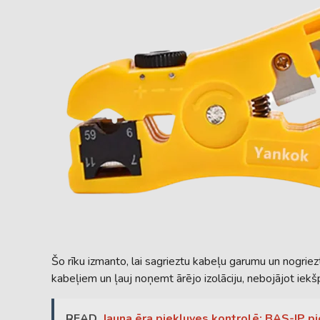
Šo rīku izmanto, lai sagrieztu kabeļu garumu un nogriezt
kabeļiem un ļauj noņemt ārējo izolāciju, nebojājot iek
READ
Jauna ēra piekļuves kontrolē: BAS-IP 