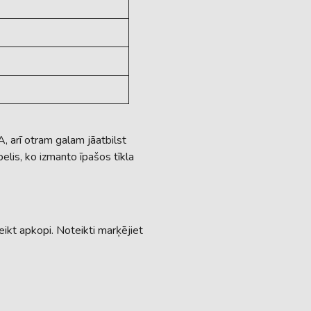
A, arī otram galam jāatbilst
elis, ko izmanto īpašos tīkla
ikt apkopi. Noteikti marķējiet