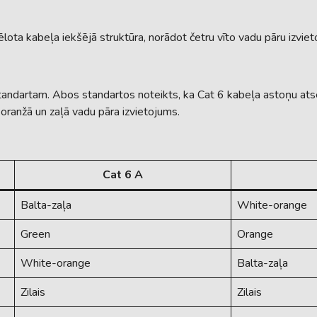
tēlota kabeļa iekšējā struktūra, norādot četru vīto vadu pāru izvie
ndartam. Abos standartos noteikts, ka Cat 6 kabeļa astoņu atse
 oranžā un zaļā vadu pāra izvietojums.
Cat 6 A
Balta-zaļa
White-orange
Green
Orange
White-orange
Balta-zaļa
Zilais
Zilais