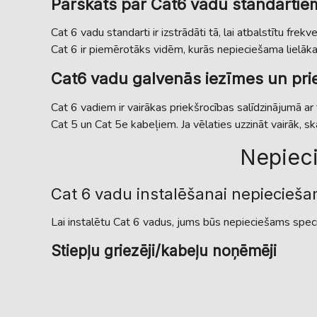
Pārskats par Cat6 vadu standartie
Cat 6 vadu standarti ir izstrādāti tā, lai atbalstītu f
Cat 6 ir piemērotāks vidēm, kurās nepieciešama lielāka 
Cat6 vadu galvenās iezīmes un pri
Cat 6 vadiem ir vairākas priekšrocības salīdzinājumā ar 
Cat 5 un Cat 5e kabeļiem. Ja vēlaties uzzināt vairāk, s
Nepieci
Cat 6 vadu instalēšanai nepiecieša
Lai instalētu Cat 6 vadus, jums būs nepieciešams speci
Stiepļu griezēji/kabeļu noņēmēji