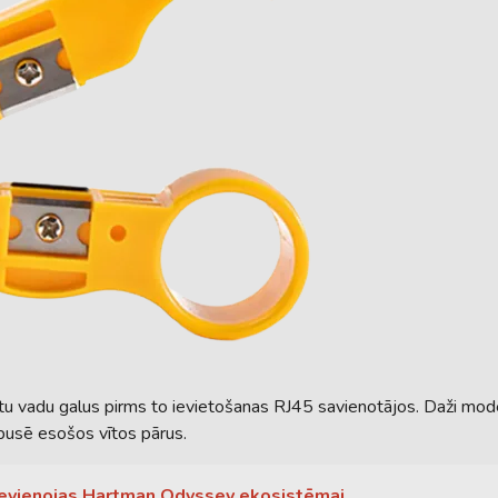
u vadu galus pirms to ievietošanas RJ45 savienotājos. Daži modeļi 
špusē esošos vītos pārus.
pievienojas Hartman Odyssey ekosistēmai