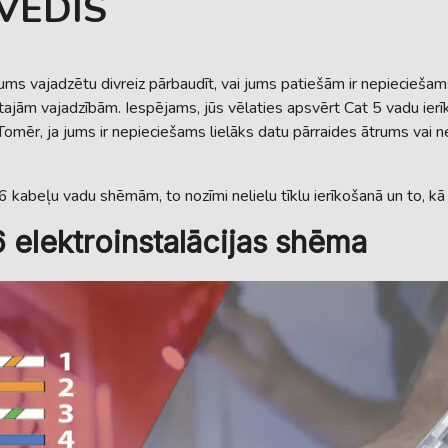
VEDIS
s vajadzētu divreiz pārbaudīt, vai jums patiešām ir nepieciešam
ētajām vajadzībām. Iespējams, jūs vēlaties apsvērt Cat 5 vadu ierīk
u. Tomēr, ja jums ir nepieciešams lielāks datu pārraides ātrums vai 
6 kabeļu vadu shēmām, to nozīmi nelielu tīklu ierīkošanā un to, kā t
6 elektroinstalācijas shēma