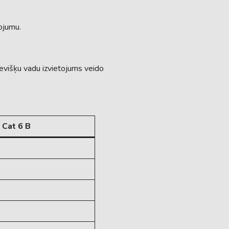
tojumu.
višķu vadu izvietojums veido
Cat 6 B