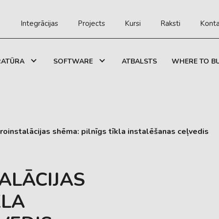
Integrācijas
Projects
Kursi
Raksti
Konta
RATŪRA
SOFTWARE
ATBALSTS
WHERE TO B
roinstalācijas shēma: pilnīgs tīkla instalēšanas ceļvedis
ALĀCIJAS
KLA