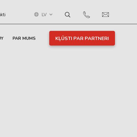
LV
kti
KĻŪSTI PAR PARTNERI
UY
PAR MUMS