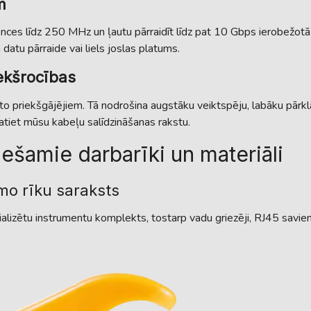
m
rekvences līdz 250 MHz un ļautu pārraidīt līdz pat 10 Gbps ierobežo
datu pārraide vai liels joslas platums.
ekšrocības
to priekšgājējiem. Tā nodrošina augstāku veiktspēju, labāku pārklā
katiet mūsu kabeļu salīdzināšanas rakstu.
ešamie darbarīki un materiāli
mo rīku saraksts
alizētu instrumentu komplekts, tostarp vadu griezēji, RJ45 savien