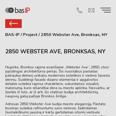
BAS-IP
/
Project
/
2850 Webster Ave, Bronksas, NY
2850 WEBSTER AVE, BRONKSAS, NY
Niujorke, Bronkso rajone esančiame „Webster Ave“, 2850, stovi
įspūdingas architektūros perlas. Šis nuostabus pastatas
patraukia dėmesį unikaliu modernios estetikos ir vietinio žavesio
deriniu. Sudėtingi fasado dizaino elementai ir apgalvotos
detalės suteikia rajonui charakterio, sukurdamos vizualinį
malonumą, kuris sklandžiai dera su miesto aplinka. Nesvarbu, ar
žavitės iš tolo, ar iš arti, šis statinys liudija architektūrinių
naujovių galią pačioje Bronkso širdyje.
Adresas 2850 Webster Ave liudija miesto eleganciją. Pastato
buvimas suteikia rafinuotumo savo vietovei, žadindamas
šiuolaikiškumo jausmą ir kartu gerbdamas istorinį vietovės