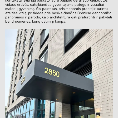
kontekstą. Stilingą pastato išorę papildo gerai suprojektuotos
vidaus erdvės, suteikiančios gyventojams patogų ir vizualiai
malonų gyvenimą. Šis pastatas, prisimenantis praeitį ir turintis
ateities viziją, prisideda prie besikeičiančios Bronkso dangoraižio
panoramos ir parodo, kaip architektūra gali praturtinti ir pakylėti
bendruomenes, kurių dalimi ji tampa.