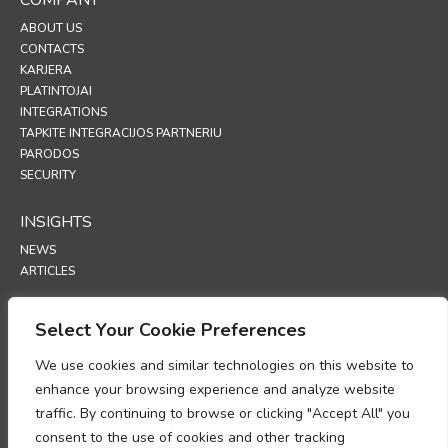
COMPANY
ABOUT US
CONTACTS
KARJERA
PLATINTOJAI
INTEGRATIONS
TAPKITE INTEGRACIJOS PARTNERIU
PARODOS
SECURITY
INSIGHTS
NEWS
ARTICLES
SUPPORT
Select Your Cookie Preferences
TECHNICAL PORTAL
We use cookies and similar technologies on this website to
enhance your browsing experience and analyze website
POLICIES
traffic. By continuing to browse or clicking "Accept All" you
PRIVATUMO POLITIKA
consent to the use of cookies and other tracking
SLAPUKŲ POLITIKA