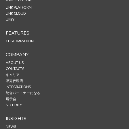
LINK PLATFORM
LINK CLOUD
UKEY
FEATURES
CUSTOMIZATION
COMPANY
ABOUT US
CONTACTS
キャリア
販売代理店
INTEGRATIONS
統合パートナーになる
展示会
SECURITY
INSIGHTS
NEWS