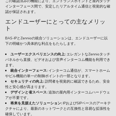
この確認済みの機能により、エントランスポイントと屋内タッチ
インターフェース間で、安定したリアルタイム通信と視覚的な確
認が保証されます。
エンドユーザーにとっての主なメリッ
ト
BAS-IPとZennioの統合ソリューションは、エンドユーザーに以
下の明確かつ具体的な利点をもたらします。
ユーザーエクスペリエンスの向上:
エレガントなZennioタッチ
パネルから直接、ビデオおよび音声インターコム機能を利用でき
ます。
統合インターフェース:
インターコム通信が、スマートホーム
やビル機能の単一の制御ポイントの一部となります。
セキュリティの向上:
訪問者を視覚的に確認できるため、安全
性と安心感が高まります。
デザインと省スペース:
追加の屋内用インターコムハードウェ
アが不要です。
将来を見据えたソリューション:
IPおよびSIPベースのアーキテ
クチャにより、最新のネットワークとの互換性と容易な拡張性を
確保しています。