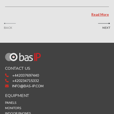
Read More
BACK
NEXT
CONTACT US
+442037697440
+420234715332
INFO@BAS-IP.COM
EQUIPMENT
PANELS
MONITORS
INDOOR PHONES