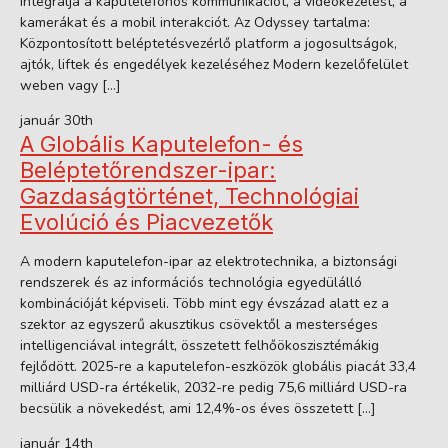
integrálja a kaputelefonos kommunikációt, a videokezelést, a
kamerákat és a mobil interakciót. Az Odyssey tartalma:
Központosított beléptetésvezérlő platform a jogosultságok,
ajtók, liftek és engedélyek kezeléséhez Modern kezelőfelület
weben vagy […]
január 30th
A Globális Kaputelefon- és
Beléptetőrendszer-ipar:
Gazdaságtörténet, Technológiai
Evolúció és Piacvezetők
A modern kaputelefon-ipar az elektrotechnika, a biztonsági
rendszerek és az információs technológia egyedülálló
kombinációját képviseli. Több mint egy évszázad alatt ez a
szektor az egyszerű akusztikus csövektől a mesterséges
intelligenciával integrált, összetett felhőökoszisztémákig
fejlődött. 2025-re a kaputelefon-eszközök globális piacát 33,4
milliárd USD-ra értékelik, 2032-re pedig 75,6 milliárd USD-ra
becsülik a növekedést, ami 12,4%-os éves összetett […]
január 14th