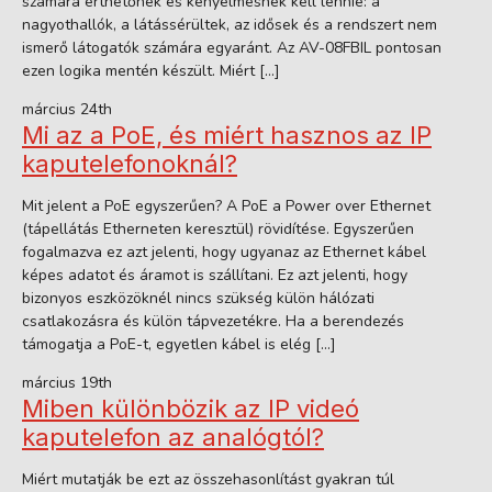
számára érthetőnek és kényelmesnek kell lennie: a
nagyothallók, a látássérültek, az idősek és a rendszert nem
ismerő látogatók számára egyaránt. Az AV-08FBIL pontosan
ezen logika mentén készült. Miért […]
március 24th
Mi az a PoE, és miért hasznos az IP
kaputelefonoknál?
Mit jelent a PoE egyszerűen? A PoE a Power over Ethernet
(tápellátás Etherneten keresztül) rövidítése. Egyszerűen
fogalmazva ez azt jelenti, hogy ugyanaz az Ethernet kábel
képes adatot és áramot is szállítani. Ez azt jelenti, hogy
bizonyos eszközöknél nincs szükség külön hálózati
csatlakozásra és külön tápvezetékre. Ha a berendezés
támogatja a PoE-t, egyetlen kábel is elég […]
március 19th
Miben különbözik az IP videó
kaputelefon az analógtól?
Miért mutatják be ezt az összehasonlítást gyakran túl