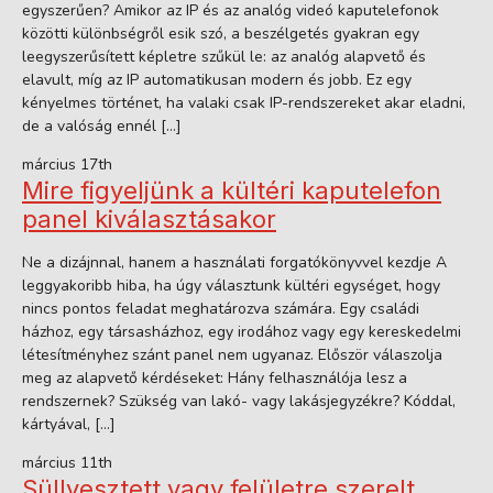
egyszerűen? Amikor az IP és az analóg videó kaputelefonok
közötti különbségről esik szó, a beszélgetés gyakran egy
leegyszerűsített képletre szűkül le: az analóg alapvető és
elavult, míg az IP automatikusan modern és jobb. Ez egy
kényelmes történet, ha valaki csak IP-rendszereket akar eladni,
de a valóság ennél […]
március 17th
Mire figyeljünk a kültéri kaputelefon
panel kiválasztásakor
Ne a dizájnnal, hanem a használati forgatókönyvvel kezdje A
leggyakoribb hiba, ha úgy választunk kültéri egységet, hogy
nincs pontos feladat meghatározva számára. Egy családi
házhoz, egy társasházhoz, egy irodához vagy egy kereskedelmi
létesítményhez szánt panel nem ugyanaz. Először válaszolja
meg az alapvető kérdéseket: Hány felhasználója lesz a
rendszernek? Szükség van lakó- vagy lakásjegyzékre? Kóddal,
kártyával, […]
március 11th
Süllyesztett vagy felületre szerelt