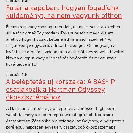
február 10th
Futár a kapuban: hogyan fogadjunk
küldeményt, ha nem vagyunk otthon
Élelmiszert vagy csomagot rendelt, de nincs senki a közelben,
aki ajtót nyitna? Egy modern IP-kaputelefon megoldja ezt
anélkül, hogy „kulcsot kellene adnia a szomszédnak”. A
forgatókönyv egyszerű: a futár becsönget, Ön megkapja a
hívást a telefonjára, videón látja az illetőt, beszél vele, távolról
kinyitja a kaput vagy a lépcsőház bejáratát, és megmutatja,
hová tegye a […]
február 4th
A beléptetés új korszaka: A BAS-IP
csatlakozik a Hartman Odyssey
ökoszisztémához
A Hartman Controls egy beléptetésvezérléssel foglalkozó
vállalat, amely a modern épületek integrált platformjaira
összpontosít. Zászlóshajó platformja, az Odyssey, a beléptetés
köré épül, miközben egyetlen, összefüggő ökoszisztémába