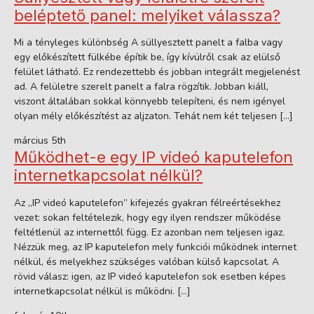
beléptető panel: melyiket válassza?
Mi a tényleges különbség A süllyesztett panelt a falba vagy
egy előkészített fülkébe építik be, így kívülről csak az elülső
felület látható. Ez rendezettebb és jobban integrált megjelenést
ad. A felületre szerelt panelt a falra rögzítik. Jobban kiáll,
viszont általában sokkal könnyebb telepíteni, és nem igényel
olyan mély előkészítést az aljzaton. Tehát nem két teljesen […]
március 5th
Működhet-e egy IP videó kaputelefon
internetkapcsolat nélkül?
Az „IP videó kaputelefon” kifejezés gyakran félreértésekhez
vezet: sokan feltételezik, hogy egy ilyen rendszer működése
feltétlenül az internettől függ. Ez azonban nem teljesen igaz.
Nézzük meg, az IP kaputelefon mely funkciói működnek internet
nélkül, és melyekhez szükséges valóban külső kapcsolat. A
rövid válasz: igen, az IP videó kaputelefon sok esetben képes
internetkapcsolat nélkül is működni. […]