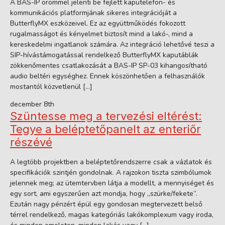
A BAS-IP örömmel jelenti be fejlett kaputelefon- és
kommunikációs platformjának sikeres integrációját a
ButterflyMX eszközeivel. Ez az együttműködés fokozott
rugalmasságot és kényelmet biztosít mind a lakó-, mind a
kereskedelmi ingatlanok számára. Az integráció lehetővé teszi a
SIP-hívástámogatással rendelkező ButterflyMX kaputáblák
zökkenőmentes csatlakozását a BAS-IP SP-03 kihangosítható
audio beltéri egységhez. Ennek köszönhetően a felhasználók
mostantól közvetlenül […]
december 8th
Szüntesse meg a tervezési eltérést:
Tegye a beléptetőpanelt az enteriőr
részévé
A legtöbb projektben a beléptetőrendszerre csak a vázlatok és
specifikációk szintjén gondolnak. A rajzokon tiszta szimbólumok
jelennek meg; az ütemtervben látja a modellt, a mennyiséget és
egy sort, ami egyszerűen azt mondja, hogy „szürke/fekete”.
Ezután nagy pénzért épül egy gondosan megtervezett belső
térrel rendelkező, magas kategóriás lakókomplexum vagy iroda,