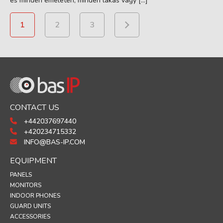
és minden emeleten, minden lakás vagy […]
1
2
3
CONTACT US
+442037697440
+420234715332
INFO@BAS-IP.COM
EQUIPMENT
PANELS
MONITORS
INDOOR PHONES
GUARD UNITS
ACCESSORIES