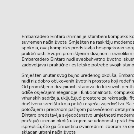
Embarcadero Bintaro izniman je stambeni kompleks koj
suvremen način života. Smješten na raskrižju modernost
spokoja, ovaj kompleks predstavlja besprijekoran spoj 
praktičnosti. Svojim promišljenim dizajnom i raznolikim
Embarcadero Bintaro nudi sveobuhvatno životno iskus
zadovoljava i praktične i estetske potrebe svojih stano
Smješten unutar svog bujno uređenog okoliša, Embarc
nudi niz dobro oblikovanih životnih prostora koji redefini
Od promišljeno dizajniranih stanova do luksuznih penth
odiše osjećajem elegancije i funkcionalnosti. Komple
vrhunskih sadržaja, uključujući prostore za rekreaciju, fi
društvena središta koja potiču osjećaj zajedništva. Sa
položajem i preciznom pažnjom posvećenom detaljim
Bintaro predstavlja svjedočanstvo umjetnosti modernog
pružajući izniman okoliš u kojem se udobnost i praktič
isprepliću, što ga čini uistinu izvanrednim izborom za on
skladan urbani način života.