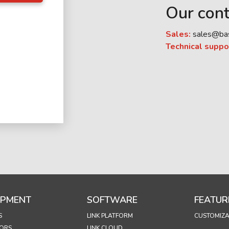
Our cont
Sales:
sales@ba
Technical suppo
IPMENT
SOFTWARE
FEATUR
S
LINK PLATFORM
CUSTOMIZA
ORS
LINK CLOUD