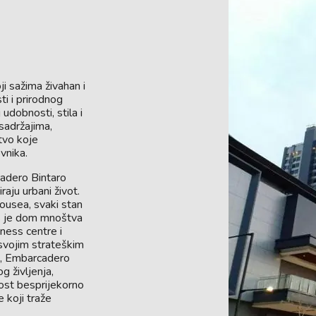
i sažima živahan i
i i prirodnog
udobnosti, stila i
 sadržajima,
tvo koje
vnika.
adero Bintaro
raju urbani život.
ousea, svaki stan
ks je dom mnoštva
tness centre i
 svojim strateškim
a, Embarcadero
 življenja,
nost besprijekorno
e koji traže