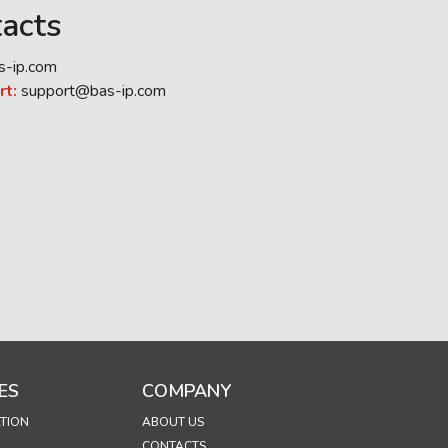
acts
s-ip.com
rt:
support@bas-ip.com
ES
COMPANY
TION
ABOUT US
CONTACTS