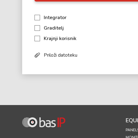
Integrator
Graditelj
Krajnji korisnik
Priloži datoteku
EQU
PANEL
MONIT