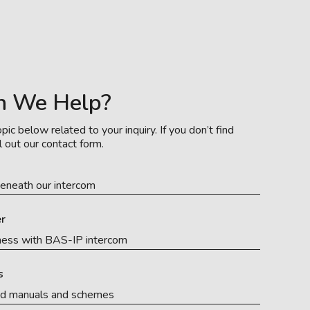
n We Help?
pic below related to your inquiry. If you don’t find
l out our contact form.
eneath our intercom
r
ness with BAS-IP intercom
s
ed manuals and schemes