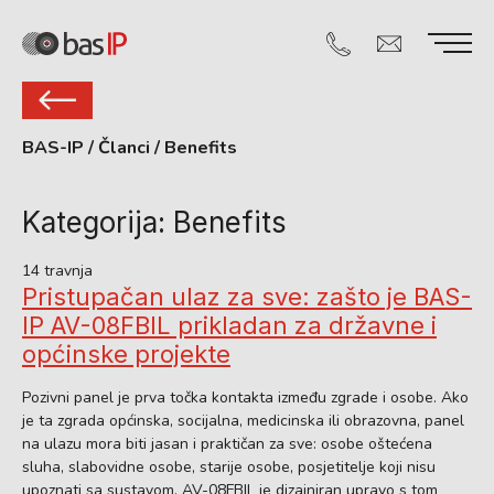
BAS-IP
/
Članci
/
Benefits
Kategorija:
Benefits
14 travnja
Pristupačan ulaz za sve: zašto je BAS-
IP AV-08FBIL prikladan za državne i
općinske projekte
Pozivni panel je prva točka kontakta između zgrade i osobe. Ako
je ta zgrada općinska, socijalna, medicinska ili obrazovna, panel
na ulazu mora biti jasan i praktičan za sve: osobe oštećena
sluha, slabovidne osobe, starije osobe, posjetitelje koji nisu
upoznati sa sustavom. AV-08FBIL je dizajniran upravo s tom