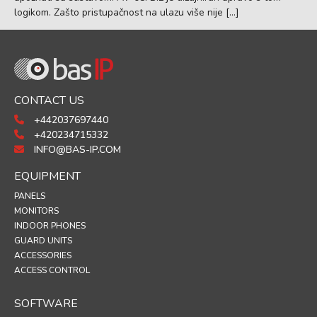
logikom. Zašto pristupačnost na ulazu više nije […]
CONTACT US
+442037697440
+420234715332
INFO@BAS-IP.COM
EQUIPMENT
PANELS
MONITORS
INDOOR PHONES
GUARD UNITS
ACCESSORIES
ACCESS CONTROL
SOFTWARE