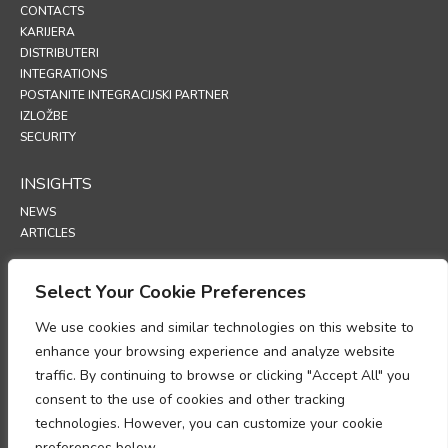
CONTACTS
KARIJERA
DISTRIBUTERI
INTEGRATIONS
POSTANITE INTEGRACIJSKI PARTNER
IZLOŽBE
SECURITY
INSIGHTS
NEWS
ARTICLES
SUPPORT
Select Your Cookie Preferences
TECHNICAL PORTAL
We use cookies and similar technologies on this website to
enhance your browsing experience and analyze website
POLICIES
traffic. By continuing to browse or clicking "Accept All" you
POLITIKA PRIVATNOSTI
consent to the use of cookies and other tracking
POLITIKA KORIŠTENJA KOLAČIĆA (COOKIES)
technologies. However, you can customize your cookie
MEMORANDUM O USKLAĐENOSTI S OBRADOM OSOBNIH PODATAKA
preferences below.
DODATAK O OBRADI PODATAKA