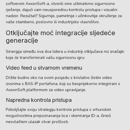
softverom AxxonSoft-a, stvorili smo ultimativno sigurnosno
rješenje, dajući vam neusporedivu kontrolu pristupa i vizualni
nadzor. Rezultat? Sigurnije, pametnije i učinkovitije okruženje za
vaše stambeno, poslovno ili industrijsko vlasništvo.
Otključajte moć integracije sljedeće
generacije
Sinergija između ova dva lidera u industriji otključava niz značajki
koje će transformirati vašu sigurnosnu igru:
Video feed u stvarnom vremenu
Držite budno oko na svom posjedu s kristalno čistim video
izvorima s BAS-IP portafona, koji su besprijekorno integrirani s
AxxonSoft platformom za video upravljanje.
Napredna kontrola pristupa
Poboljšajte svoju strategiju kontrole pristupa s vrhunskim
mogućnostima prepoznavanja lica i skeniranja ID-a, čineći
neovlašteni ulazak stvar prošlosti.