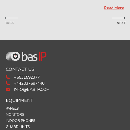
Read More
BACK
NEXT
CONTACT US
+6531592377
+442037697440
INFO@BAS-IP.COM
EQUIPMENT
PANELS
MONITORS
INDOOR PHONES
GUARD UNITS