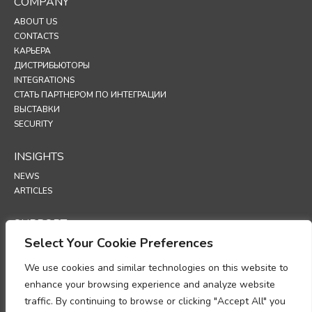
COMPANY
ABOUT US
CONTACTS
КАРЬЕРА
ДИСТРИБЬЮТОРЫ
INTEGRATIONS
СТАТЬ ПАРТНЕРОМ ПО ИНТЕГРАЦИИ
ВЫСТАВКИ
SECURITY
INSIGHTS
NEWS
ARTICLES
SUPPORT
Select Your Cookie Preferences
TECHNICAL PORTAL
We use cookies and similar technologies on this website to
POLICIES
enhance your browsing experience and analyze website
ПОЛИТИКА КОНФИДЕНЦИАЛЬНОСТИ
traffic. By continuing to browse or clicking "Accept All" you
ПОЛИТИКА ИСПОЛЬЗОВАНИЯ ФАЙЛОВ COOKIES