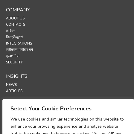
COMPANY
ABOUT US
CONTACTS
करियर
डिस्ट्रीब्यूटर्स
INTEGRATIONS
एकीकरण भागीदार बनें
प्रदर्शनियां
SECURITY
INSIGHTS
NEWS
ARTICLES
SUPPORT
Select Your Cookie Preferences
TECHNICAL PORTAL
We use cookies and similar technologies on this website to
enhance your browsing experience and analyze website
POLICIES
traffic. By continuing to browse or clicking "Accept All" you