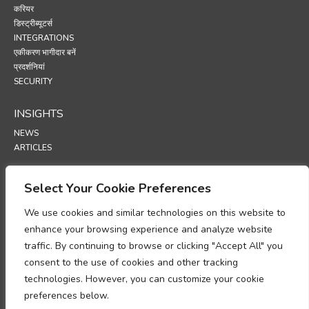
करियर
डिस्ट्रीब्यूटर्स
INTEGRATIONS
एकीकरण भागीदार बनें
प्रदर्शनियां
SECURITY
INSIGHTS
NEWS
ARTICLES
SUPPORT
Select Your Cookie Preferences
TECHNICAL PORTAL
We use cookies and similar technologies on this website to
enhance your browsing experience and analyze website
POLICIES
traffic. By continuing to browse or clicking "Accept All" you
गोपनीयता नीति
consent to the use of cookies and other tracking
कुकीज़ नीति
technologies. However, you can customize your cookie
व्यक्तिगत डेटा प्रोसेसिंग अनुपालन पर ज्ञापन
preferences below.
डेटा प्रोसेसिंग परिशिष्ट