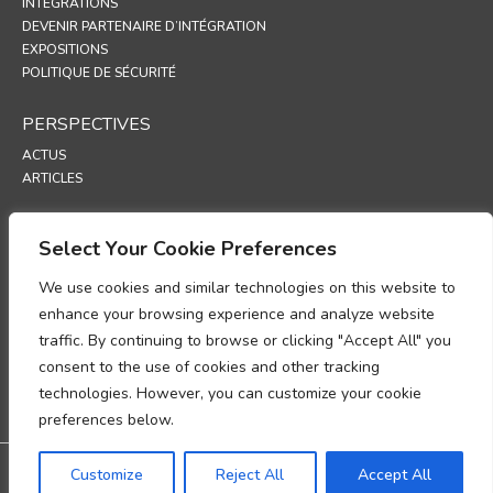
INTÉGRATIONS
DEVENIR PARTENAIRE D’INTÉGRATION
EXPOSITIONS
POLITIQUE DE SÉCURITÉ
PERSPECTIVES
ACTUS
ARTICLES
ASSISTANCE
Select Your Cookie Preferences
PORTAIL TECHNIQUE
We use cookies and similar technologies on this website to
POLITIQUES
enhance your browsing experience and analyze website
traffic. By continuing to browse or clicking "Accept All" you
POLITIQUE DE CONFIDENTIALITÉ
consent to the use of cookies and other tracking
POLITIQUE RELATIVE AUX COOKIES
POLITIQUE DE PROTECTION DES DONNÉES
technologies. However, you can customize your cookie
UP
preferences below.
Garantie : 3 ans de garantie
Customize
Reject All
Accept All