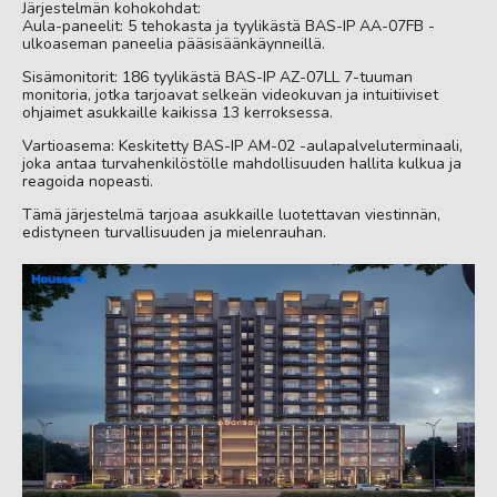
Järjestelmän kohokohdat:
Aula-paneelit: 5 tehokasta ja tyylikästä BAS-IP AA-07FB -
ulkoaseman paneelia pääsisäänkäynneillä.
Sisämonitorit: 186 tyylikästä BAS-IP AZ-07LL 7-tuuman
monitoria, jotka tarjoavat selkeän videokuvan ja intuitiiviset
ohjaimet asukkaille kaikissa 13 kerroksessa.
Vartioasema: Keskitetty BAS-IP AM-02 -aulapalveluterminaali,
joka antaa turvahenkilöstölle mahdollisuuden hallita kulkua ja
reagoida nopeasti.
Tämä järjestelmä tarjoaa asukkaille luotettavan viestinnän,
edistyneen turvallisuuden ja mielenrauhan.