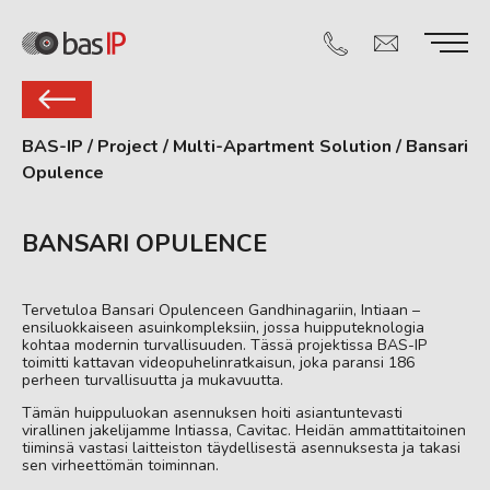
BAS-IP
/
Project
/
Multi-Apartment Solution
/
Bansari
Opulence
BANSARI OPULENCE
Tervetuloa Bansari Opulenceen Gandhinagariin, Intiaan –
ensiluokkaiseen asuinkompleksiin, jossa huipputeknologia
kohtaa modernin turvallisuuden. Tässä projektissa BAS-IP
toimitti kattavan videopuhelinratkaisun, joka paransi 186
perheen turvallisuutta ja mukavuutta.
Tämän huippuluokan asennuksen hoiti asiantuntevasti
virallinen jakelijamme Intiassa, Cavitac. Heidän ammattitaitoinen
tiiminsä vastasi laitteiston täydellisestä asennuksesta ja takasi
sen virheettömän toiminnan.