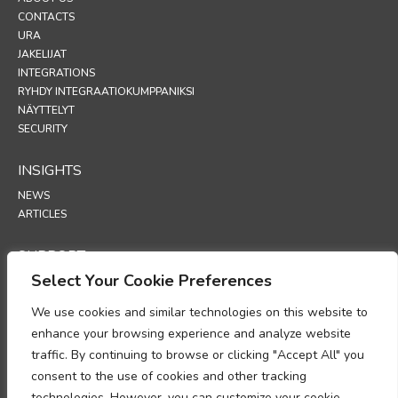
CONTACTS
URA
JAKELIJAT
INTEGRATIONS
RYHDY INTEGRAATIOKUMPPANIKSI
NÄYTTELYT
SECURITY
INSIGHTS
NEWS
ARTICLES
SUPPORT
Select Your Cookie Preferences
TECHNICAL PORTAL
We use cookies and similar technologies on this website to
POLICIES
enhance your browsing experience and analyze website
TIETOSUOJAKÄYTÄNTÖ
traffic. By continuing to browse or clicking "Accept All" you
EVÄSTEKÄYTÄNTÖ
consent to the use of cookies and other tracking
MUISTIO HENKILÖTIETOJEN KÄSITTELYN
technologies. However, you can customize your cookie