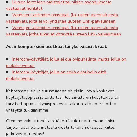
Uusien laitteiden omistajat tai niiden asennuksesta
vastaavat henkilöt
Vanhojen laitteiden omistajat (tai niiden asennuksesta
vastaavat), joita ei voi yhdistää uuteen Link-palvelimeen
Vanhojen laitteiden omistajat (tai niiden asennuksesta
vastaavat), jotka tukevat yhteyttä uuteen Link-palvelimeen
Asuinkompleksien asukkaat tai yksityisasiakkaat:
Intercom-käyttäjät, joilla ei ole ovipuhelinta, mutta joilla on
mobiilisovellus
Intercom-käyttäjät, joilla on sekä ovipuhelin että
mobiilisovellus
Kehotamme sinua tutustumaan ohjeisiin, jotka koskevat
käyttäjätyyppiäsi ja laitteitasi. Jos sinulla on kysyttävää tai
tarvitset apua siirtymisprosessin aikana, älä epäröi ottaa
yhteyttä tukitiimiimme.
Olemme vakuuttuneita siitä, että tulet nauttimaan Linkin
tarjoamasta parannetusta viestintäkokemuksesta. Kiitos
jatkuvasta tuestasi!