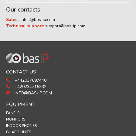
Our contacts
Sales:
sales@bas-ip.com
Technical support:
support@bas-ip.com
CONTACT US
+442037697440
+420234715332
INFO@BAS-IP.COM
EQUIPMENT
PANELS
MONITORS
INDOOR PHONES
GUARD UNITS