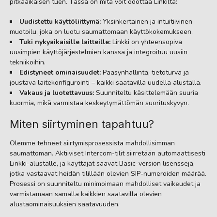
pitkäaikaisen tuen. Tässä on mitä voit odottaa Linkiltä:
Uudistettu käyttöliittymä:
Yksinkertainen ja intuitiivinen
muotoilu, joka on luotu saumattomaan käyttökokemukseen.
Tuki nykyaikaisille laitteille:
Linkki on yhteensopiva
uusimpien käyttöjärjestelmien kanssa ja integroituu uusiin
tekniikoihin.
Edistyneet ominaisuudet:
Pääsynhallinta, tietoturva ja
joustava laitekonfigurointi – kaikki saatavilla uudella alustalla.
Vakaus ja luotettavuus:
Suunniteltu käsittelemään suuria
kuormia, mikä varmistaa keskeytymättömän suorituskyvyn.
Miten siirtyminen tapahtuu?
Olemme tehneet siirtymisprosessista mahdollisimman
saumattoman. Aktiiviset Intercom-tilit siirretään automaattisesti
Linkki-alustalle, ja käyttäjät saavat Basic-version lisenssejä,
jotka vastaavat heidän tilillään olevien SIP-numeroiden määrää.
Prosessi on suunniteltu minimoimaan mahdolliset vaikeudet ja
varmistamaan samalla kaikkien saatavilla olevien
alustaominaisuuksien saatavuuden.