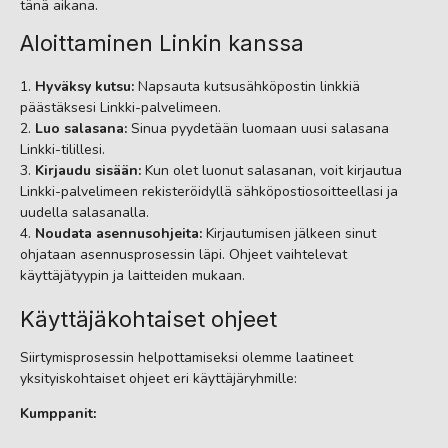
tänä aikana.
Aloittaminen Linkin kanssa
Hyväksy kutsu:
Napsauta kutsusähköpostin linkkiä
päästäksesi Linkki-palvelimeen.
Luo salasana:
Sinua pyydetään luomaan uusi salasana
Linkki-tilillesi.
Kirjaudu sisään:
Kun olet luonut salasanan, voit kirjautua
Linkki-palvelimeen rekisteröidyllä sähköpostiosoitteellasi ja
uudella salasanalla.
Noudata asennusohjeita:
Kirjautumisen jälkeen sinut
ohjataan asennusprosessin läpi. Ohjeet vaihtelevat
käyttäjätyypin ja laitteiden mukaan.
Käyttäjäkohtaiset ohjeet
Siirtymisprosessin helpottamiseksi olemme laatineet
yksityiskohtaiset ohjeet eri käyttäjäryhmille:
Kumppanit
: