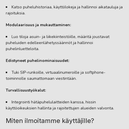
Katso puheluhistoriaa, käyttölokeja ja hallinnoi aikatauluja ja
rajoituksia.
Modulaarisuus ja mukauttaminen:
Luo tiloja asuin- ja liikekiinteistöille, määritä joustavat
puheluiden edelleenlähetyssäännöt ja hallinnoi
puhelinluetteloita.
Edistyneet puhelinominaisuudet:
Tuki SIP-runkoille, virtuaalinumeroille ja softphone-
toiminnolle saumattomaan viestintään.
Turvallisuustyökalut:
Integrointi hätäpuhelulaitteiden kanssa, hissin
käyttöoikeuksien hallinta ja rajoitettujen alueiden valvonta.
Miten ilmoitamme käyttäjille?