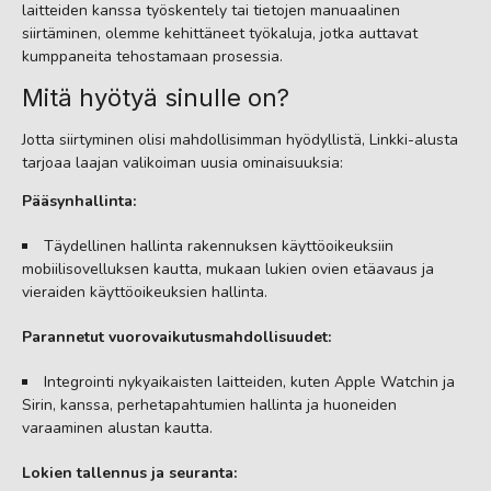
laitteiden kanssa työskentely tai tietojen manuaalinen
siirtäminen, olemme kehittäneet työkaluja, jotka auttavat
kumppaneita tehostamaan prosessia.
Mitä hyötyä sinulle on?
Jotta siirtyminen olisi mahdollisimman hyödyllistä, Linkki-alusta
tarjoaa laajan valikoiman uusia ominaisuuksia:
Pääsynhallinta:
Täydellinen hallinta rakennuksen käyttöoikeuksiin
mobiilisovelluksen kautta, mukaan lukien ovien etäavaus ja
vieraiden käyttöoikeuksien hallinta.
Parannetut vuorovaikutusmahdollisuudet:
Integrointi nykyaikaisten laitteiden, kuten Apple Watchin ja
Sirin, kanssa, perhetapahtumien hallinta ja huoneiden
varaaminen alustan kautta.
Lokien tallennus ja seuranta: