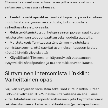
Olemme laatineet useita ilmoituksia, jotka opastavat sinua
siirtymisen jokaisessa vaiheessa:
Tiedotus sähköpostitse:
Saat sähköpostia, jossa kerrotaan
muutoksista, siirtymisen aikataulusta, Linkin eduista ja
vaiheittaisista siirto-ohjeista.
Rekisteröitymiskutsut:
Tietojen siirron jälkeen saat kutsun
rekisteröitymisen loppuunsaattamiseksi uudella alustalla.
Muistutukset:
Tarvittaessa lähetämme muistutuksia
varmistaaksemme, että suoritat asennuksen loppuun ja alat
käyttää Linkkiä viivytyksettä.
Käyttäjätuki:
Tiimimme on käytettävissä vastaamaan
kysymyksiisi sähköpostitse ja muiden tukikanavien kautta.
Siirtyminen Intercomista Linkkiin:
Vaiheittainen opas
Sujuvan siirtymisen varmistamiseksi saat kutsun liittyä uuteen
Linkki-palvelimeen 20.-25. helmikuuta välisenä aikana. Tämä
kutsu lähetetään sähköpostiosoitteeseen, jota käytit Intercomiin
rekisteröitymiseen. Tarkista postilaatikkosi (ja roskapostikansio)