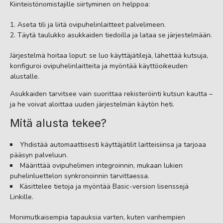
Kiinteistönomistajille siirtyminen on helppoa:
Aseta tili ja liitä ovipuhelinlaitteet palvelimeen.
Täytä taulukko asukkaiden tiedoilla ja lataa se järjestelmään.
Järjestelmä hoitaa loput: se luo käyttäjätilejä, lähettää kutsuja,
konfiguroi ovipuhelinlaitteita ja myöntää käyttöoikeuden
alustalle.
Asukkaiden tarvitsee vain suorittaa rekisteröinti kutsun kautta –
ja he voivat aloittaa uuden järjestelmän käytön heti.
Mitä alusta tekee?
Yhdistää automaattisesti käyttäjätilit laitteisiinsa ja tarjoaa
pääsyn palveluun.
Määrittää ovipuhelimen integroinnin, mukaan lukien
puhelinluettelon synkronoinnin tarvittaessa.
Käsittelee tietoja ja myöntää Basic-version lisenssejä
Linkille.
Monimutkaisempia tapauksia varten, kuten vanhempien