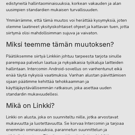
edistyneitä hallintaominaisuuksia, korkean vakauden ja alan
uusimpien standardien mukaisen turvallisuuden.
Ymmärrämme, että tämä muutos voi herättää kysymyksiä, joten
olemme laatineet yksityiskohtaiset ohjeet ja kattavan tuen, jotta
siirtymä olisi mahdollisimman sujuva ja vaivaton.
Miksi teemme tämän muutoksen?
Päätöksemme siirtyä Linkkiin johtuu tarpeesta tarjota sinulle
parempaa palvelun laatua ja nykyaikaisia työkaluja laitteiden
hallintaan. Intercomin Android-sovellus on vanhentunut eikä
enää täytä nykyisiä vaatimuksia. Vanhan alustan päivittämisen
sijaan päätimme kehittää tehokkaamman ja
käyttäjäystävällisemmän ratkaisun, joka asettaa uuden
standardin mukavuudellesi.
Mikä on Linkki?
Linkki on alusta, joka on suunniteltu niille, jotka arvostavat
mukavuutta ja luotettavuutta. Se korvaa Intercomin ja tarjoaa
enemmän ominaisuuksia, parannetun suunnittelun ja