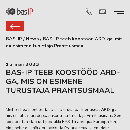
BAS-IP
/
News
/
BAS-IP teeb koostööd ARD-ga, mis
on esimene turustaja Prantsusmaal
15 mai 2023
BAS-IP TEEB KOOSTÖÖD ARD-
GA, MIS ON ESIMENE
TURUSTAJA PRANTSUSMAAL
Meil on hea meel teatada oma uuest partnerlusest
ARD-ga
,
mis on juhtiv juurdepääsukontrolli turustaja Prantsusmaal. See
koostöö tähistab uut peatükki BAS-IPi arengus Euroopa turul
ning selle eesmärk on pakkuda Prantsusmaa klientidele