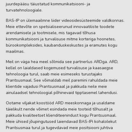
juurdepääsu täiustatud kommunikatsiooni- ja
turvatehnoloogiale.
BAS-IP on ülemaailmne liider videosidesüsteemide valdkonnas.
Meie ettevõte on spetsialiseerunud innovaatiliste toodete
arendamisele ja tootmisele, mis tagavad tõhusa
kommunikatsiooni ja turvalisuse mitme korteriga hoonetes,
bürookompleksides, kaubanduskeskustes ja eramutes kogu
maailmas.
Meil on väga hea meel sõlmida see partnerlus ARDga. ARD,
kellel on laialdased kogemused turvalisuse ja kaasaegse
tehnoloogia turul, saab meie esimeseks turustajaks
Prantsusmaal. See võimaldab meil paremini rahuldada meie
klientide vajadusi Prantsusmaal ja pakkuda neile meie
ainulaadsel tehnoloogial põhinevaid tipptasemel lahendusi.
Ootame viljakat koostööd ARD meeskonnaga ja usaldame
täielikult nende võimet esindada meie tooteid tõhusalt ja
pakkuda kvaliteetset klienditeenindust kogu Prantsusmaal.
Meie ühised jõupingutused laiendavad BAS-IPi kohalolekut
Prantsusmaa turul ja tugevdavad meie positsiooni juhtiva