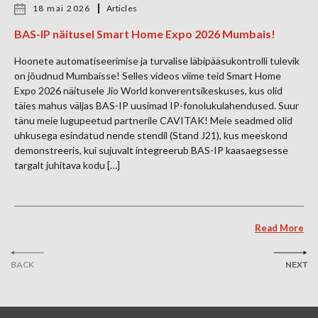
18 mai 2026
Articles
BAS-IP näitusel Smart Home Expo 2026 Mumbais!
Hoonete automatiseerimise ja turvalise läbipääsukontrolli tulevik
on jõudnud Mumbaisse! Selles videos viime teid Smart Home
Expo 2026 näitusele Jio World konverentsikeskuses, kus olid
täies mahus väljas BAS-IP uusimad IP-fonolukulahendused. Suur
tänu meie lugupeetud partnerile CAVITAK! Meie seadmed olid
uhkusega esindatud nende stendil (Stand J21), kus meeskond
demonstreeris, kui sujuvalt integreerub BAS-IP kaasaegsesse
targalt juhitava kodu […]
Read More
BACK
NEXT