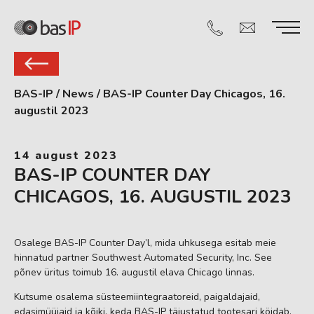
BAS-IP
/
News
/
BAS-IP Counter Day Chicagos, 16.
augustil 2023
14 august 2023
BAS-IP COUNTER DAY
CHICAGOS, 16. AUGUSTIL 2023
Osalege BAS-IP Counter Day’l, mida uhkusega esitab meie
hinnatud partner Southwest Automated Security, Inc. See
põnev üritus toimub 16. augustil elava Chicago linnas.
Kutsume osalema süsteemiintegraatoreid, paigaldajaid,
edasimüüjaid ja kõiki, keda BAS-IP täiustatud tootesari köidab.