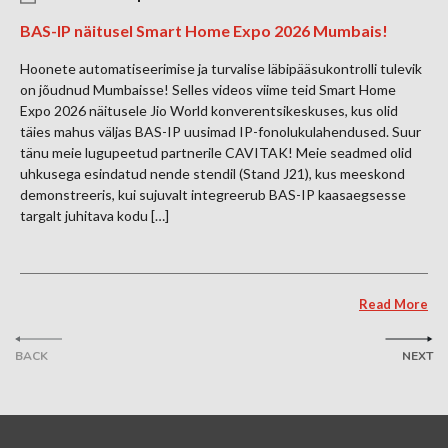
BAS-IP näitusel Smart Home Expo 2026 Mumbais!
Hoonete automatiseerimise ja turvalise läbipääsukontrolli tulevik
on jõudnud Mumbaisse! Selles videos viime teid Smart Home
Expo 2026 näitusele Jio World konverentsikeskuses, kus olid
täies mahus väljas BAS-IP uusimad IP-fonolukulahendused. Suur
tänu meie lugupeetud partnerile CAVITAK! Meie seadmed olid
uhkusega esindatud nende stendil (Stand J21), kus meeskond
demonstreeris, kui sujuvalt integreerub BAS-IP kaasaegsesse
targalt juhitava kodu […]
Read More
BACK
NEXT