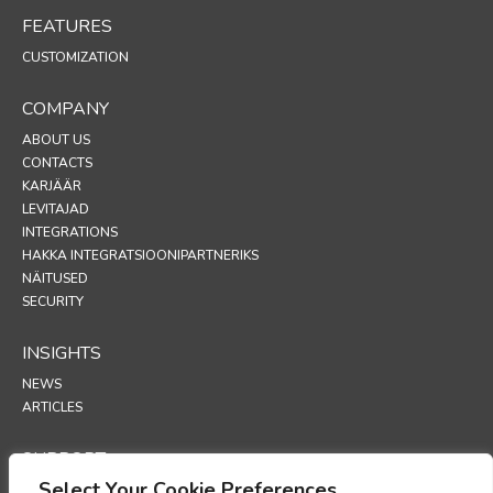
FEATURES
CUSTOMIZATION
COMPANY
ABOUT US
CONTACTS
KARJÄÄR
LEVITAJAD
INTEGRATIONS
HAKKA INTEGRATSIOONIPARTNERIKS
NÄITUSED
SECURITY
INSIGHTS
NEWS
ARTICLES
SUPPORT
Select Your Cookie Preferences
TECHNICAL PORTAL