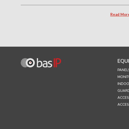
Read Mor
EQU
PANEL
MONIT
INDOO
GUARD
ACCES
ACCES