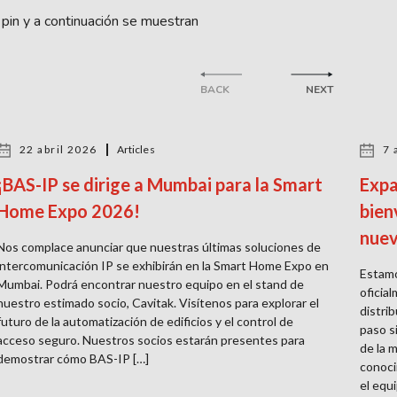
o pin y a continuación se muestran
BACK
NEXT
22 abril 2026
Articles
7 
¡BAS-IP se dirige a Mumbai para la Smart
Expa
Home Expo 2026!
bien
nuev
Nos complace anunciar que nuestras últimas soluciones de
intercomunicación IP se exhibirán en la Smart Home Expo en
Estamo
Mumbai. Podrá encontrar nuestro equipo en el stand de
oficia
nuestro estimado socio, Cavitak. Visítenos para explorar el
distri
futuro de la automatización de edificios y el control de
paso s
acceso seguro. Nuestros socios estarán presentes para
de la 
demostrar cómo BAS-IP […]
conoci
el equi