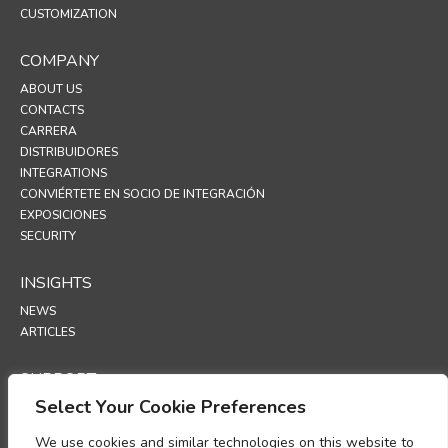
CUSTOMIZATION
COMPANY
ABOUT US
CONTACTS
CARRERA
DISTRIBUIDORES
INTEGRATIONS
CONVIÉRTETE EN SOCIO DE INTEGRACIÓN
EXPOSICIONES
SECURITY
INSIGHTS
NEWS
ARTICLES
SUPPORT
Select Your Cookie Preferences
TECHNICAL PORTAL
We use cookies and similar technologies on this website to