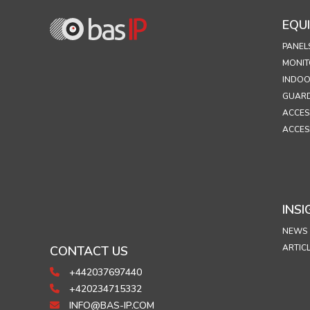
EQU
PANEL
MONIT
INDOO
GUARD
ACCES
ACCES
INSI
NEWS
ARTIC
CONTACT US
+442037697440
+420234715332
INFO@BAS-IP.COM