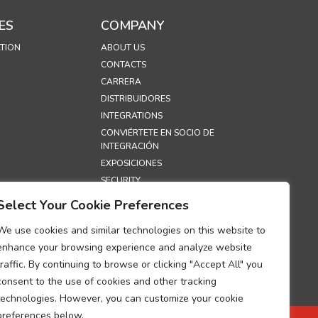
ES
COMPANY
TION
ABOUT US
CONTACTS
CARRERA
DISTRIBUIDORES
INTEGRATIONS
CONVIÉRTETE EN SOCIO DE
INTEGRACIÓN
EXPOSICIONES
SECURITY
Select Your Cookie Preferences
S
We use cookies and similar technologies on this website to
E PRIVACIDAD
enhance your browsing experience and analyze website
ONSKAPSLER
traffic. By continuing to browse or clicking "Accept All" you
O SOBRE EL
consent to the use of cookies and other tracking
NTO DEL
technologies. However, you can customize your cookie
TO DE DATOS
ES
preferences below.