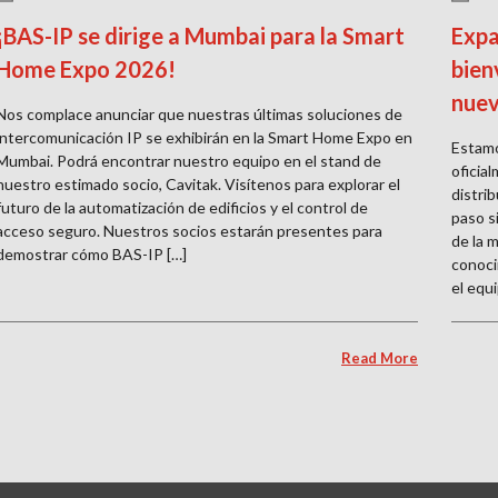
¡BAS-IP se dirige a Mumbai para la Smart
Expa
Home Expo 2026!
bien
nuev
Nos complace anunciar que nuestras últimas soluciones de
intercomunicación IP se exhibirán en la Smart Home Expo en
Estamo
Mumbai. Podrá encontrar nuestro equipo en el stand de
oficia
nuestro estimado socio, Cavitak. Visítenos para explorar el
distri
futuro de la automatización de edificios y el control de
paso s
acceso seguro. Nuestros socios estarán presentes para
de la 
demostrar cómo BAS-IP […]
conoci
el equi
Read More