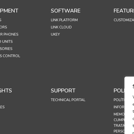
IPMENT
SOFTWARE
FEATUR
S
LINK PLATFORM
CUSTOMIZA
ORS
LINK CLOUD
R PHONES
UKEY
 UNITS
SORIES
S CONTROL
GHTS
SUPPORT
POLICIE
TECHNICAL PORTAL
POLÍTICA D
LES
INFORMASJ
MEMORAND
CUMPLIMIE
TRATAMIEN
PERSONAL