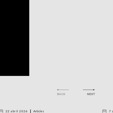
BACK
NEXT
22 abril 2026
Articles
7 