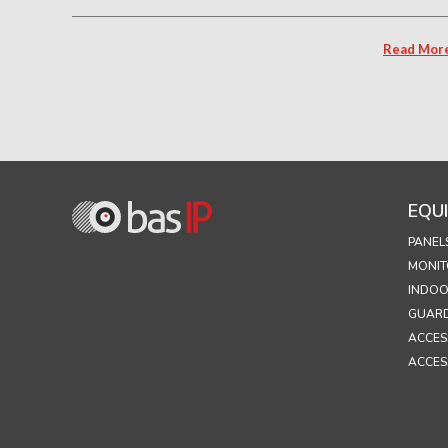
Read Mor
EQU
PANEL
MONIT
INDOO
GUARD
ACCES
ACCES