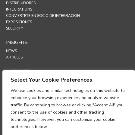
DISTRIBUIDORES
INTEGRATIONS
CONVIÉRTETE EN SOCIO DE INTEGRACIÓN
EXPOSICIONES
SECURITY
INSIGHTS
NEWS
ARTICLES
SUPPORT
Select Your Cookie Preferences
TECHNICAL PORTAL
We use cookies and similar technologies on this website to
POLICIES
enhance your browsing experience and analyze website
POLÍTICA DE PRIVACIDAD
traffic. By continuing to browse or clicking "Accept All" you
INFORMASJONSKAPSLER
consent to the use of cookies and other tracking
MEMORANDO SOBRE EL CUMPLIMIENTO DEL TRATAMIENTO DE DATOS
technologies. However, you can customize your cookie
PERSONALES
preferences below.
ANEXO DE PROCESAMIENTO DE DATOS
UP