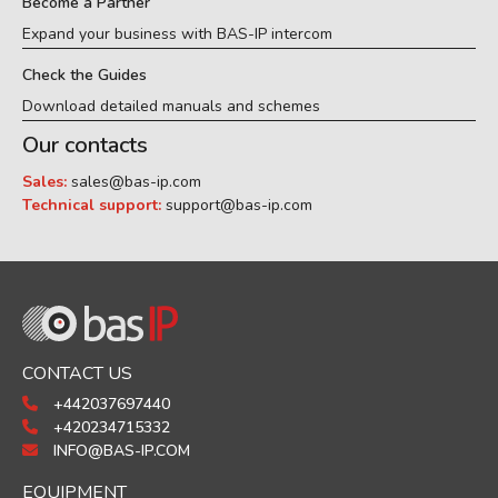
Become a Partner
Expand your business with BAS-IP intercom
Check the Guides
Download detailed manuals and schemes
Our contacts
Sales:
sales@bas-ip.com
Technical support:
support@bas-ip.com
CONTACT US
+442037697440
+420234715332
INFO@BAS-IP.COM
EQUIPMENT