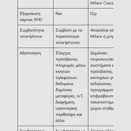
Mifare Classic)
Εξομοίωση
Ναι
Όχι
κάρτας RFID
Συμβατότητα
Συμβατό με τα
Απαιτείται ειδική κάρτ
smartphone
περισσότερα
Mifare ή μπρελόκ
smartphones
Αξιοποίηση
Έλεγχος
Δημόσιες
πρόσβασης,
συγκοινωνίες,
πληρωμές μέσω
συστήματα ελέγχου
κινητών
πρόσβασης, έκδοση
τηλεφώνων,
εισιτηρίων για
δεδομένα,
εκδηλώσεις,
δημόσιες
προγράμματα
μεταφορές, IoT,
επιβράβευσης, κάρτες
διαφήμιση,
πανεπιστημιούπολης,
υγειονομική
χώροι στάθμευσης
περίθαλψη και
άλλα.