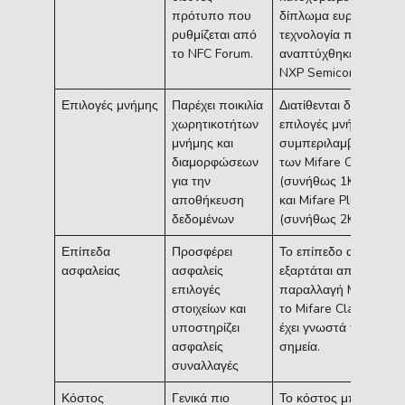
πρότυπο που
δίπλωμα ευρεσιτεχνία
ρυθμίζεται από
τεχνολογία που
το NFC Forum.
αναπτύχθηκε από την
NXP Semiconductors.
Επιλογές μνήμης
Παρέχει ποικιλία
Διατίθενται διάφορες
χωρητικοτήτων
επιλογές μνήμης,
μνήμης και
συμπεριλαμβανομένω
διαμορφώσεων
των Mifare Classic
για την
(συνήθως 1KB ή 4KB)
αποθήκευση
και Mifare Plus
δεδομένων
(συνήθως 2KB ή 4KB)
Επίπεδα
Προσφέρει
Το επίπεδο ασφάλειας
ασφαλείας
ασφαλείς
εξαρτάται από την
επιλογές
παραλλαγή Mifare, με
στοιχείων και
το Mifare Classic να
υποστηρίζει
έχει γνωστά τρωτά
ασφαλείς
σημεία.
συναλλαγές
Κόστος
Γενικά πιο
Το κόστος μπορεί να