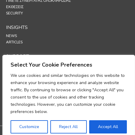
ΓΊΝΕΤΕ ΣΥΝΕΡΓΆΤΗΣ ΟΛΟΚΛΉΡΩΣΗΣ
ΕΚΘΕΣΕΙΣ
SECURITY
INSIGHTS
NEWS
ARTICLES
SUPPORT
Select Your Cookie Preferences
TECHNICAL PORTAL
We use cookies and similar technologies on this website to
POLICIES
enhance your browsing experience and analyze website
ΠΟΛΙΤΙΚΗ ΑΠΟΡΡΗΤΟΥ
traffic. By continuing to browse or clicking "Accept All" you
ΠΟΛΙΤΙΚΗ ΓΙΑ ΤΑ COOKIES
consent to the use of cookies and other tracking
ΥΠΟΜΝΗΜΑ ΣΧΕΤΙΚΑ ΜΕ ΤΗ ΣΥΜΜΟΡΦΩΣΗ ΣΤΗΝ ΕΠΕΞΕΡΓΑΣΙΑ
technologies. However, you can customize your cookie
ΠΡΟΣΩΠΙΚΩΝ ΔΕΔΟΜΕΝΩΝ
ΠΑΡΑΡΤΗΜΑ ΕΠΕΞΕΡΓΑΣΙΑΣ ΔΕΔΟΜΕΝΩΝ
preferences below.
UP
Customize
Reject All
Accept All
@2026 All rights reserved