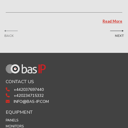
Read More
BACK
NEXT
CONTACT US
+442037697440
+420234715332
INFO@BAS-IP.COM
EQUIPMENT
PANELS
MONITORS