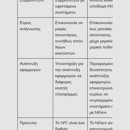
Συμβατότητα
Συμβατότητα με
Απαιτεί ειδική
υφιστάμενα
υποδομή Mifare
συστήματα
Εύρος
Επικοινωνία σε
Επικοινωνίες μικρής
ανάγνωσης
μικρές
έως μεσαίας
αποστάσεις,
απόστασης, συνήθως
συνήθως εντός
μέχρι μερικές ίντσες ή
λίγων
μερικά πόδια
εκατοστών
Ανάπτυξη
Υποστήριξη για
Περιορισμένες
εφαρμογών
την ανάπτυξη
δυνατότητες
εφαρμογών σε
ανάπτυξης
διάφορες
εφαρμογών, που
κινητές
επικεντρώνονται
πλατφόρμες
κυρίως σε
συγκεκριμένα
συστήματα συμβατά
με Mifare
Πρότυπα
Το NFC είναι ένα
Το Mifare είναι μια
διεθνές
κατοχυρωμένη με