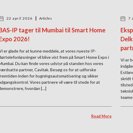
22 april 2026
Articles
7 
BAS-IP tager til Mumbai til Smart Home
Eksp
Expo 2026!
Delk
part
Vi er glade for at kunne meddele, at vores nyeste IP-
dørtelefonløsninger vil blive vist frem på Smart Home Expo i
Vi er b
Mumbai. Du kan finde vores udstyr på standen hos vores
indgåe
værdsatte partner, Cavitak. Besøg os for at udforske
Estlan
fremtiden inden for bygningsautomatisering og sikker
skridt
adgangskontrol. Vores partnere vil være til stede for at
tilste
demonstrere, hvordan […]
teknis
teamet
Read More