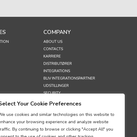
ES
COMPANY
TION
ABOUT US
CONTACTS
KARRIERE
DISTRIBUTØRER
INTEGRATIONS
BLIV INTEGRATIONSPARTNER
UDSTILLINGER
SECURITY
Select Your Cookie Preferences
S
We use cookies and similar technologies on this website to
POLITIK
enhance your browsing experience and analyze website
ITIK
traffic. By continuing to browse or clicking "Accept All" you
DUM OM
consent to the use of cookies and other tracking