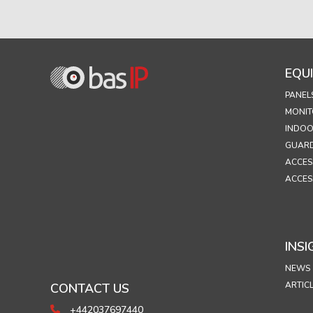
EQU
PANEL
MONIT
INDOO
GUARD
ACCES
ACCES
INSI
NEWS
ARTIC
CONTACT US
+442037697440