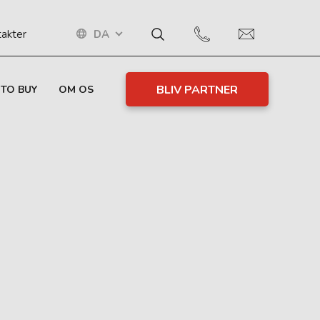
DA
akter
BLIV PARTNER
TO BUY
OM OS