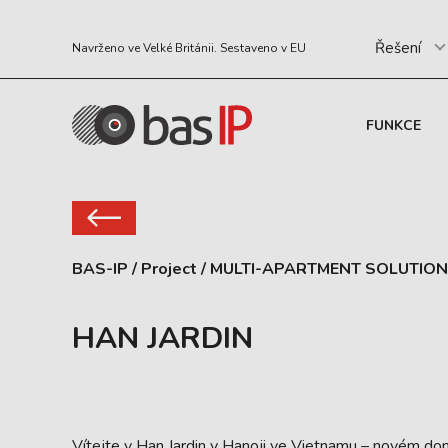
Řešení
Navrženo ve Velké Británii. Sestaveno v EU
FUNKCE
BAS-IP
/
Project
/
MULTI-APARTMENT SOLUTION
HAN JARDIN
Vítejte v Han Jardin v Hanoji ve Vietnamu – novém do