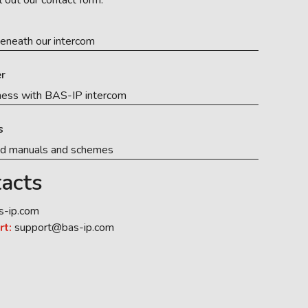
l out our contact form.
eneath our intercom
r
ness with BAS-IP intercom
s
ed manuals and schemes
acts
s-ip.com
rt:
support@bas-ip.com