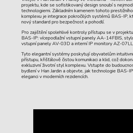
projektu, kde se sofistikovaný design snoubí s nejmod
technologiemi. Základním kamenem tohoto prestižního
komplexu je integrace pokročilých systémů BAS-IP, kt
nový standard pro bezpečnost a pohodlí.
Pro zajištění spolehlivé kontroly přístupu se v projektu
BAS-IP: vícepodlažní vstupní panely AA-14FBIS, stylo
vstupní panely AV-03D a interní IP monitory AZ-07LL
Tyto elegantní systémy poskytují obyvatelům intuitivní
přístupu, křišťálově čistou komunikaci a klid, což doko
exkluzivní životní styl komplexu. Vstupte do budoucn
bydlení v Han Jardin a objevte, jak technologie BAS-I
eleganci v moderních rezidencích.