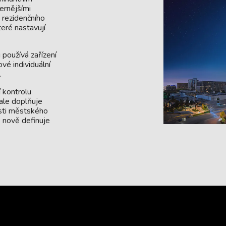
ernějšími
 rezidenčního
eré nastavují
 používá zařízení
vé individuální
.
 kontrolu
nale doplňuje
osti městského
P nově definuje