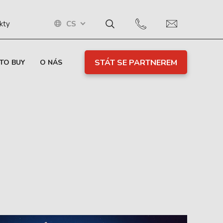
CS
kty
STÁT SE PARTNEREM
TO BUY
O NÁS