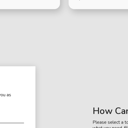
you as
How Ca
Please select a to