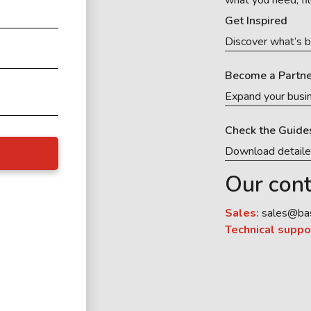
what you need, fil
Get Inspired
Discover what’s b
Become a Partne
Expand your busi
Check the Guide
Download detail
Our cont
Sales:
sales@ba
Technical suppo