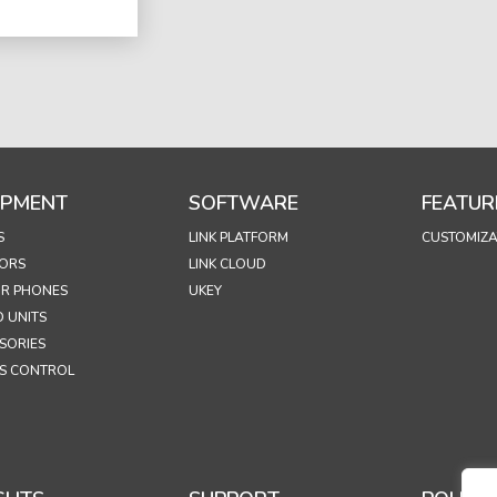
IPMENT
SOFTWARE
FEATUR
S
LINK PLATFORM
CUSTOMIZA
ORS
LINK CLOUD
R PHONES
UKEY
 UNITS
SORIES
S CONTROL