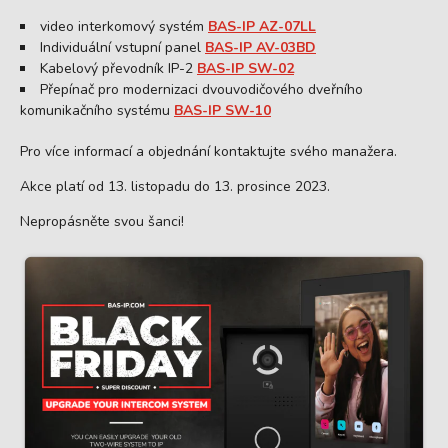
video interkomový systém
BAS-IP AZ-07LL
Individuální vstupní panel
BAS-IP AV-03BD
Kabelový převodník IP-2
BAS-IP SW-02
Přepínač pro modernizaci dvouvodičového dveřního
komunikačního systému
BAS-IP SW-10
Pro více informací a objednání kontaktujte svého manažera.
Akce platí od 13. listopadu do 13. prosince 2023.
Nepropásněte svou šanci!