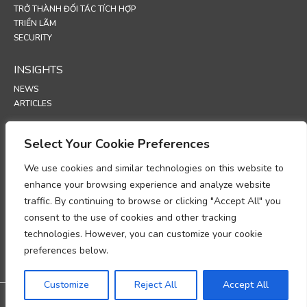
TRỞ THÀNH ĐỐI TÁC TÍCH HỢP
TRIỂN LÃM
SECURITY
INSIGHTS
NEWS
ARTICLES
SUPPORT
Select Your Cookie Preferences
TECHNICAL PORTAL
We use cookies and similar technologies on this website to
enhance your browsing experience and analyze website
POLICIES
traffic. By continuing to browse or clicking "Accept All" you
CHÍNH SÁCH BẢO MẬT
consent to the use of cookies and other tracking
INFORMASJONSKAPSLER
technologies. However, you can customize your cookie
BẢN GHI NHỚ VỀ TUÂN THỦ XỬ LÝ DỮ LIỆU CÁ NHÂN
PHỤ LỤC XỬ LÝ DỮ LIỆU
preferences below.
UP
Customize
Reject All
Accept All
@2026 All rights reserved