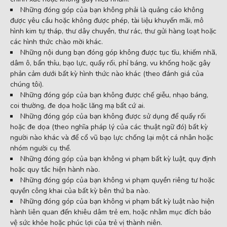
Những đóng góp của bạn không phải là quảng cáo không
được yêu cầu hoặc không được phép, tài liệu khuyến mãi, mô
hình kim tự tháp, thư dây chuyền, thư rác, thư gửi hàng loạt hoặc
các hình thức chào mời khác.
Những nội dung bạn đóng góp không được tục tĩu, khiếm nhã,
dâm ô, bẩn thỉu, bạo lực, quấy rối, phỉ báng, vu khống hoặc gây
phản cảm dưới bất kỳ hình thức nào khác (theo đánh giá của
chúng tôi).
Những đóng góp của bạn không được chế giễu, nhạo báng,
coi thường, đe dọa hoặc lăng mạ bất cứ ai.
Những đóng góp của bạn không được sử dụng để quấy rối
hoặc đe dọa (theo nghĩa pháp lý của các thuật ngữ đó) bất kỳ
người nào khác và để cổ vũ bạo lực chống lại một cá nhân hoặc
nhóm người cụ thể.
Những đóng góp của bạn không vi phạm bất kỳ luật, quy định
hoặc quy tắc hiện hành nào.
Những đóng góp của bạn không vi phạm quyền riêng tư hoặc
quyền công khai của bất kỳ bên thứ ba nào.
Những đóng góp của bạn không vi phạm bất kỳ luật nào hiện
hành liên quan đến khiêu dâm trẻ em, hoặc nhằm mục đích bảo
vệ sức khỏe hoặc phúc lợi của trẻ vị thành niên.