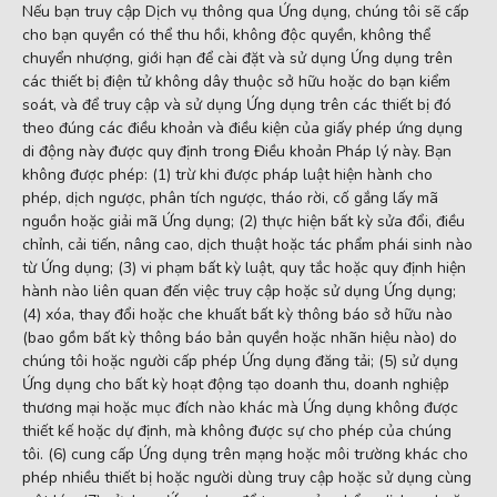
Nếu bạn truy cập Dịch vụ thông qua Ứng dụng, chúng tôi sẽ cấp
cho bạn quyền có thể thu hồi, không độc quyền, không thể
chuyển nhượng, giới hạn để cài đặt và sử dụng Ứng dụng trên
các thiết bị điện tử không dây thuộc sở hữu hoặc do bạn kiểm
soát, và để truy cập và sử dụng Ứng dụng trên các thiết bị đó
theo đúng các điều khoản và điều kiện của giấy phép ứng dụng
di động này được quy định trong Điều khoản Pháp lý này. Bạn
không được phép: (1) trừ khi được pháp luật hiện hành cho
phép, dịch ngược, phân tích ngược, tháo rời, cố gắng lấy mã
nguồn hoặc giải mã Ứng dụng; (2) thực hiện bất kỳ sửa đổi, điều
chỉnh, cải tiến, nâng cao, dịch thuật hoặc tác phẩm phái sinh nào
từ Ứng dụng; (3) vi phạm bất kỳ luật, quy tắc hoặc quy định hiện
hành nào liên quan đến việc truy cập hoặc sử dụng Ứng dụng;
(4) xóa, thay đổi hoặc che khuất bất kỳ thông báo sở hữu nào
(bao gồm bất kỳ thông báo bản quyền hoặc nhãn hiệu nào) do
chúng tôi hoặc người cấp phép Ứng dụng đăng tải; (5) sử dụng
Ứng dụng cho bất kỳ hoạt động tạo doanh thu, doanh nghiệp
thương mại hoặc mục đích nào khác mà Ứng dụng không được
thiết kế hoặc dự định, mà không được sự cho phép của chúng
tôi. (6) cung cấp Ứng dụng trên mạng hoặc môi trường khác cho
phép nhiều thiết bị hoặc người dùng truy cập hoặc sử dụng cùng