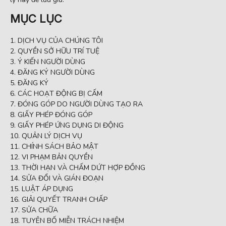
MỤC LỤC
DỊCH VỤ CỦA CHÚNG TÔI
QUYỀN SỞ HỮU TRÍ TUỆ
Ý KIẾN NGƯỜI DÙNG
ĐĂNG KÝ NGƯỜI DÙNG
ĐĂNG KÝ
CÁC HOẠT ĐỘNG BỊ CẤM
ĐÓNG GÓP DO NGƯỜI DÙNG TẠO RA
GIẤY PHÉP ĐÓNG GÓP
GIẤY PHÉP ỨNG DỤNG DI ĐỘNG
QUẢN LÝ DỊCH VỤ
CHÍNH SÁCH BẢO MẬT
VI PHẠM BẢN QUYỀN
THỜI HẠN VÀ CHẤM DỨT HỢP ĐỒNG
SỬA ĐỔI VÀ GIÁN ĐOẠN
LUẬT ÁP DỤNG
GIẢI QUYẾT TRANH CHẤP
SỬA CHỮA
TUYÊN BỐ MIỄN TRÁCH NHIỆM