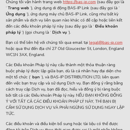
Chúng tôi vận hành trang web
https://bas-ip.com
(sau đây gọi là
‘
Trang web
‘), ứng dụng di động BAS-IP Link (sau đây gọi là ‘
Ứng dụng
‘), ứng dụng máy chủ BAS-IP Link, cũng như bất kỳ
sản phẩm và dịch vụ liên quan nào khác có đề cập hoặc liên kết
đến các điều khoản pháp lý này (sau đây gọi là ‘
Điều khoản
pháp lý
‘) (gọi chung là ‘
Dịch vụ
‘).
Bạn có thể liên hệ với chúng tôi qua email tại
legal@bas-ip.com
hoặc qua thư đến địa chỉ 27 Old Gloucester St, London, England
WC1N 3AX, England.
Các Điều khoản Pháp lý này cấu thành một thỏa thuận ràng
buộc pháp lý được lập giữa bạn, dù là cá nhân hay đại diện cho
một tổ chức (‘
bạn
‘), và BAS-IP DISTRIBUTION LTD, liên quan
đến việc bạn truy cập và sử dụng Dịch vụ. Bạn đồng ý rằng bằng
cách truy cập Dịch vụ, bạn đã đọc, hiểu và đồng ý bị ràng buộc
bởi tất cả các Điều khoản Pháp lý này. NẾU BẠN KHÔNG ĐỒNG
Ý VỚI TẤT CẢ CÁC ĐIỀU KHOẢN PHÁP LÝ NÀY, THÌ BẠN BỊ
CẤM SỬ DỤNG DỊCH VỤ VÀ PHẢI NGỪNG SỬ DỤNG NGAY LẬP
TỨC.
Các điều khoản và điều kiện bổ sung hoặc tài liệu có thể được
đăng tải trên Dịch vụ theo thời gian được coi là một phần không