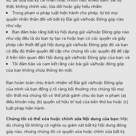
xử, đe dọa bất kỳ cá nhân hoặc nhóm nào, khiêu dâm, sai sự
thật, không chính xác, lừa dối hoặc gây hiểu nhầm;
Trong phạm vi pháp luật hiện hành cho phép, từ bỏ mọi
quyền nhân thân đối với bất kỳ Bài gửi và/hoặc Đóng góp nào
như vậy;
Bạn đảm bảo rằng bất kỳ Nội dung gửi và/hoặc Đóng góp nào
như vậy đều là do bạn tự tạo ra hoặc bạn có các quyền và giấy
phép cần thiết để gửi Nội dung gửi và/hoặc Đóng góp đó và bạn
có đầy đủ thẩm quyền để cấp cho chúng tôi các quyền đã đề cập
ở trên liên quan đến Nội dung gửi và/hoặc Đóng góp của bạn; và
Tôi đảm bảo và cam kết rằng các bài gửi và/hoặc đóng góp
của bạn không chứa thông tin mật.
Bạn hoàn toàn chịu trách nhiệm về Bài gửi và/hoặc Đóng góp
của mình và bạn đồng ý rõ ràng bồi thường cho chúng tôi mọi
tổn thất mà chúng tôi có thể phải gánh chịu do bạn vi phạm (a)
điều khoản này, (b) quyền sở hữu trí tuệ của bên thứ ba hoặc (c)
luật pháp hiện hành.
Chúng tôi có thể xóa hoặc chỉnh sửa Nội dung của bạn:
Mặc
dù chúng tôi không có nghĩa vụ giám sát bất kỳ Nội dung đóng
góp nào, nhưng chúng tôi có quyền xóa hoặc chỉnh sửa bất kỳ