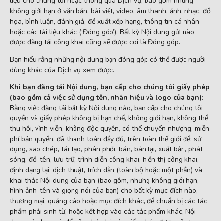
liệu cho chúng tôi hoặc thông qua Dịch vụ, bao gồm nhưng
không giới hạn ở văn bản, bài viết, video, âm thanh, ảnh, nhạc, đồ
họa, bình luận, đánh giá, đề xuất xếp hạng, thông tin cá nhân
hoặc các tài liệu khác (‘Đóng góp’). Bất kỳ Nội dung gửi nào
được đăng tải công khai cũng sẽ được coi là Đóng góp.
Bạn hiểu rằng những nội dung bạn đóng góp có thể được người
dùng khác của Dịch vụ xem được.
Khi bạn đăng tải Nội dung, bạn cấp cho chúng tôi giấy phép
(bao gồm cả việc sử dụng tên, nhãn hiệu và logo của bạn):
Bằng việc đăng tải bất kỳ Nội dung nào, bạn cấp cho chúng tôi
quyền và giấy phép không bị hạn chế, không giới hạn, không thể
thu hồi, vĩnh viễn, không độc quyền, có thể chuyển nhượng, miễn
phí bản quyền, đã thanh toán đầy đủ, trên toàn thế giới để: sử
dụng, sao chép, tái tạo, phân phối, bán, bán lại, xuất bản, phát
sóng, đổi tên, lưu trữ, trình diễn công khai, hiển thị công khai,
định dạng lại, dịch thuật, trích dẫn (toàn bộ hoặc một phần) và
khai thác Nội dung của bạn (bao gồm, nhưng không giới hạn,
hình ảnh, tên và giọng nói của bạn) cho bất kỳ mục đích nào,
thương mại, quảng cáo hoặc mục đích khác, để chuẩn bị các tác
phẩm phái sinh từ, hoặc kết hợp vào các tác phẩm khác, Nội