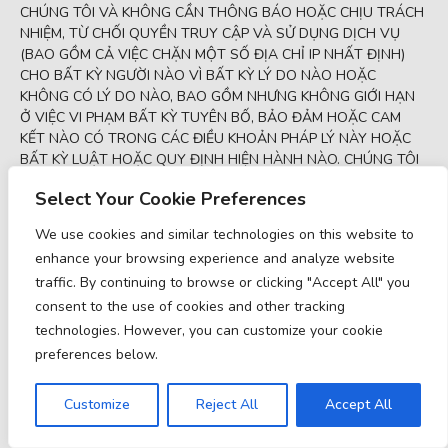
CHÚNG TÔI VÀ KHÔNG CẦN THÔNG BÁO HOẶC CHỊU TRÁCH
NHIỆM, TỪ CHỐI QUYỀN TRUY CẬP VÀ SỬ DỤNG DỊCH VỤ
(BAO GỒM CẢ VIỆC CHẶN MỘT SỐ ĐỊA CHỈ IP NHẤT ĐỊNH)
CHO BẤT KỲ NGƯỜI NÀO VÌ BẤT KỲ LÝ DO NÀO HOẶC
KHÔNG CÓ LÝ DO NÀO, BAO GỒM NHƯNG KHÔNG GIỚI HẠN
Ở VIỆC VI PHẠM BẤT KỲ TUYÊN BỐ, BẢO ĐẢM HOẶC CAM
KẾT NÀO CÓ TRONG CÁC ĐIỀU KHOẢN PHÁP LÝ NÀY HOẶC
BẤT KỲ LUẬT HOẶC QUY ĐỊNH HIỆN HÀNH NÀO. CHÚNG TÔI
CÓ THỂ CHẤM DỨT VIỆC SỬ DỤNG HOẶC THAM GIA CỦA
Select Your Cookie Preferences
BẠN VÀO DỊCH VỤ HOẶC XÓA TÀI KHOẢN CỦA BẠN VÀ BẤT
KỲ NỘI DUNG HOẶC THÔNG TIN NÀO MÀ BẠN ĐÃ ĐĂNG TẢI
We use cookies and similar technologies on this website to
BẤT CỨ LÚ
enhance your browsing experience and analyze website
Nếu chúng tôi chấm dứt hoặc tạm ngừng tài khoản của bạn vì
traffic. By continuing to browse or clicking "Accept All" you
bất kỳ lý do nào, bạn sẽ bị cấm đăng ký và tạo tài khoản mới dưới
consent to the use of cookies and other tracking
tên của bạn, tên giả hoặc tên mượn, hoặc tên của bất kỳ bên thứ
technologies. However, you can customize your cookie
ba nào, ngay cả khi bạn đang hành động thay mặt cho bên thứ
preferences below.
ba đó. Ngoài việc chấm dứt hoặc tạm ngừng tài khoản của bạn,
chúng tôi có quyền thực hiện các hành động pháp lý thích hợp,
Customize
Reject All
Accept All
bao gồm nhưng không giới hạn ở việc theo đuổi các biện pháp
khắc phục dân sự, hình sự và lệnh cấm.