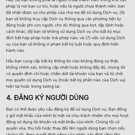
pháp lý nơi bạn cư trú, hoặc nếu là người chưa thành niên, bạn
đã nhận được sự cho phép của cha mẹ để sử dụng Dịch vụ; (5)
bạn sẽ không truy cập Dịch vụ thông qua các phương tiện tự
động hoặc phi con người, cho dù thông qua bot, tập lệnh hoặc
cách khác; (6) bạn sẽ không sử dụng Dịch vụ cho bất kỳ mục
đích bất hợp pháp hoặc trái phép nào; và (7) việc sử dụng Dịch
vụ của bạn sẽ không vi phạm bất kỳ luật hoặc quy định hiện
hành nào.
Nếu bạn cung cấp bất kỳ thông tin nào không đúng sự thật,
không chính xác, không cập nhật hoặc không đầy đủ, chúng tôi
có quyền đình chỉ hoặc chấm dứt tài khoản của bạn và từ chối
mọi quyền sử dụng Dịch vụ (hoặc bất kỳ phần nào của Dịch vụ)
hiện tại hoặc trong tương lai.
4. ĐĂNG KÝ NGƯỜI DÙNG
Bạn có thể được yêu cầu đăng ký để sử dụng Dịch vụ. Bạn đồng
ý giữ mật khẩu của mình bí mật và chịu trách nhiệm cho mọi hoạt
động sử dụng tài khoản và mật khẩu của mình. Chúng tôi có
quyền xóa, thu hồi hoặc thay đổi tên người dùng bạn chọn nếu
chúng tôi, theo quyết định riêng của mình, xác định rằng tên