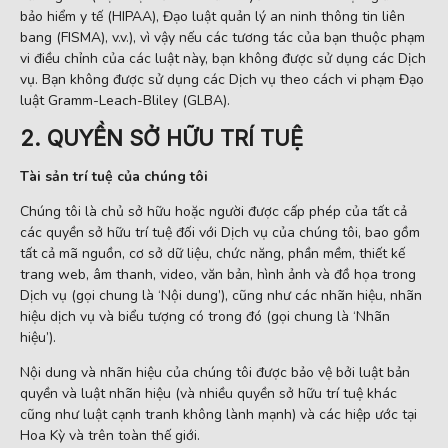
bảo hiểm y tế (HIPAA), Đạo luật quản lý an ninh thông tin liên
bang (FISMA), v.v.), vì vậy nếu các tương tác của bạn thuộc phạm
vi điều chỉnh của các luật này, bạn không được sử dụng các Dịch
vụ. Bạn không được sử dụng các Dịch vụ theo cách vi phạm Đạo
luật Gramm-Leach-Bliley (GLBA).
2. QUYỀN SỞ HỮU TRÍ TUỆ
Tài sản trí tuệ của chúng tôi
Chúng tôi là chủ sở hữu hoặc người được cấp phép của tất cả
các quyền sở hữu trí tuệ đối với Dịch vụ của chúng tôi, bao gồm
tất cả mã nguồn, cơ sở dữ liệu, chức năng, phần mềm, thiết kế
trang web, âm thanh, video, văn bản, hình ảnh và đồ họa trong
Dịch vụ (gọi chung là ‘Nội dung’), cũng như các nhãn hiệu, nhãn
hiệu dịch vụ và biểu tượng có trong đó (gọi chung là ‘Nhãn
hiệu’).
Nội dung và nhãn hiệu của chúng tôi được bảo vệ bởi luật bản
quyền và luật nhãn hiệu (và nhiều quyền sở hữu trí tuệ khác
cũng như luật cạnh tranh không lành mạnh) và các hiệp ước tại
Hoa Kỳ và trên toàn thế giới.