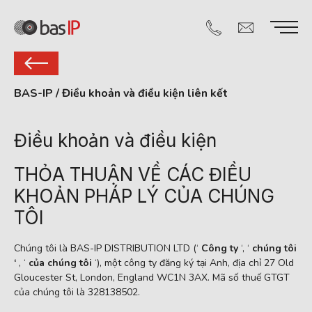
BAS-IP
/
Điều khoản và điều kiện liên kết
Điều khoản và điều kiện
THỎA THUẬN VỀ CÁC ĐIỀU
KHOẢN PHÁP LÝ CỦA CHÚNG
TÔI
Chúng tôi là BAS-IP DISTRIBUTION LTD (‘
Công ty
‘, ‘
chúng tôi
‘
, ‘
của chúng tôi
‘), một công ty đăng ký tại Anh, địa chỉ 27 Old
Gloucester St, London, England WC1N 3AX. Mã số thuế GTGT
của chúng tôi là 328138502.