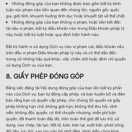
Những đóng góp của bạn không được bao gồm bất kỳ bình
luận xúc phạm nào liên quan đến chủng tộc, nguồn gốc quốc
gia, giới tính, khuynh hướng tình dục hoặc khuyết tật về thể chất.
Những đóng góp của bạn không vi phạm, hoặc liên kết đến
tài liệu vi phạm, bất kỳ điều khoản nào trong Điều khoản pháp lý
này, hoặc bất kỳ luật hoặc quy định hiện hành nào.
Bất kỳ hành vi sử dụng Dịch vụ nào vi phạm các điều khoản nêu
trên đều vi phạm Điều khoản pháp lý này và có thể dẫn đến,
trong số những hậu quả khác, việc chấm dứt hoặc đình chỉ quyền
sử dụng Dịch vụ của bạn.
8. GIẤY PHÉP ĐÓNG GÓP
Bằng việc đăng tải Nội dung đóng góp của bạn lên bất kỳ phần
nào của Dịch vụ, bạn tự động cấp phép, và bạn tuyên bố và đảm
bảo rằng bạn có quyền cấp phép, cho chúng tôi quyền và giấy
phép không hạn chế, không giới hạn, không thể thu hồi, vĩnh
viễn, không độc quyền, có thể chuyển nhượng, miễn phí bản
quyền, đã thanh toán đầy đủ, trên toàn thế giới để lưu trữ, sử
dụng, sao chép, tái tạo, tiết lộ, bán, bán lại, xuất bản, phát sóng,
đổi tên, lưu trữ, sao lưu vào bộ nhớ đệm, trình diễn công khai,