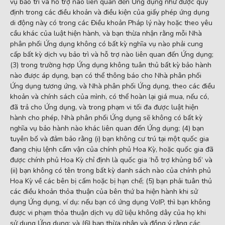
vụ bảo trì và hỗ trợ nào liên quan đến Ứng dụng như được quy
định trong các điều khoản và điều kiện của giấy phép ứng dụng
di động này có trong các Điều khoản Pháp lý này hoặc theo yêu
cầu khác của luật hiện hành, và bạn thừa nhận rằng mỗi Nhà
phân phối Ứng dụng không có bất kỳ nghĩa vụ nào phải cung
cấp bất kỳ dịch vụ bảo trì và hỗ trợ nào liên quan đến Ứng dụng;
(3) trong trường hợp Ứng dụng không tuân thủ bất kỳ bảo hành
nào được áp dụng, bạn có thể thông báo cho Nhà phân phối
Ứng dụng tương ứng, và Nhà phân phối Ứng dụng, theo các điều
khoản và chính sách của mình, có thể hoàn lại giá mua, nếu có,
đã trả cho Ứng dụng, và trong phạm vi tối đa được luật hiện
hành cho phép, Nhà phân phối Ứng dụng sẽ không có bất kỳ
nghĩa vụ bảo hành nào khác liên quan đến Ứng dụng; (4) bạn
tuyên bố và đảm bảo rằng (i) bạn không cư trú tại một quốc gia
đang chịu lệnh cấm vận của chính phủ Hoa Kỳ, hoặc quốc gia đã
được chính phủ Hoa Kỳ chỉ định là quốc gia ‘hỗ trợ khủng bố’ và
(ii) bạn không có tên trong bất kỳ danh sách nào của chính phủ
Hoa Kỳ về các bên bị cấm hoặc bị hạn chế; (5) bạn phải tuân thủ
các điều khoản thỏa thuận của bên thứ ba hiện hành khi sử
dụng Ứng dụng, ví dụ: nếu bạn có ứng dụng VoIP, thì bạn không
được vi phạm thỏa thuận dịch vụ dữ liệu không dây của họ khi
sử dụng Ứng dụng; và (6) bạn thừa nhận và đồng ý rằng các