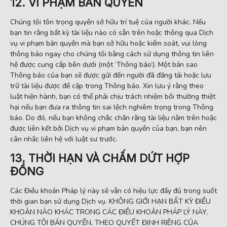
12. VI PHẠM BẢN QUYỀN
Chúng tôi tôn trọng quyền sở hữu trí tuệ của người khác. Nếu
bạn tin rằng bất kỳ tài liệu nào có sẵn trên hoặc thông qua Dịch
vụ vi phạm bản quyền mà bạn sở hữu hoặc kiểm soát, vui lòng
thông báo ngay cho chúng tôi bằng cách sử dụng thông tin liên
hệ được cung cấp bên dưới (một ‘Thông báo’). Một bản sao
Thông báo của bạn sẽ được gửi đến người đã đăng tải hoặc lưu
trữ tài liệu được đề cập trong Thông báo. Xin lưu ý rằng theo
luật hiện hành, bạn có thể phải chịu trách nhiệm bồi thường thiệt
hại nếu bạn đưa ra thông tin sai lệch nghiêm trọng trong Thông
báo. Do đó, nếu bạn không chắc chắn rằng tài liệu nằm trên hoặc
được liên kết bởi Dịch vụ vi phạm bản quyền của bạn, bạn nên
cân nhắc liên hệ với luật sư trước.
13. THỜI HẠN VÀ CHẤM DỨT HỢP
ĐỒNG
Các Điều khoản Pháp lý này sẽ vẫn có hiệu lực đầy đủ trong suốt
thời gian bạn sử dụng Dịch vụ. KHÔNG GIỚI HẠN BẤT KỲ ĐIỀU
KHOẢN NÀO KHÁC TRONG CÁC ĐIỀU KHOẢN PHÁP LÝ NÀY,
CHÚNG TÔI BẢN QUYỀN, THEO QUYẾT ĐỊNH RIÊNG CỦA