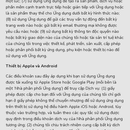
một lúc; (7) sử dụng Ứng dụng để tạo ra sản phẩm, dịch vụ hoặc
phần mềm cạnh tranh trực tiếp hoặc gián tiếp với Ứng dụng hoặc
là sản phẩm thay thế cho Ứng dụng dưới bất kỳ hình thức nào;
(8) sử dụng Ứng dụng để gửi các truy vấn tự động đến bất kỳ
trang web nào hoặc gửi bất kỳ email thương mại không được
yêu cầu nào; hoặc (9) sử dụng bất kỳ thông tin độc quyền nào
hoặc bất kỳ giao diện nào của chúng tôi hoặc tài sản trí tuệ khác
của chúng tôi trong việc thiết kế, phát triển, sản xuất, cấp phép
hoặc phân phối bất kỳ ứng dụng, phụ kiện hoặc thiết bị nào để
sử dụng với Ứng dụng.
Thiết bị Apple và Android
Các điều khoản sau đây áp dụng khi bạn sử dụng Ứng dụng
được tải xuống từ Apple Store hoặc Google Play (mỗi bên là
một ‘Nhà phân phối Ứng dụng’) để truy cập Dịch vụ: (1) giấy
phép được cấp cho bạn đối với Ứng dụng của chúng tôi chỉ giới
hạn ở giấy phép không thể chuyển nhượng để sử dụng ứng dụng
trên thiết bị sử dụng hệ điều hành Apple iOS hoặc Android, tùy
thuộc vào trường hợp, và tuân theo các quy tắc sử dụng được
quy định trong điều khoản dịch vụ của Nhà phân phối Ứng dụng
tương ứng; (2) chúng tôi chịu trách nhiệm cung cấp bất kỳ dịch