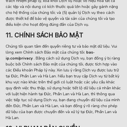
trách nhiệm pháp lý, xóa khỏi Dịch vụ hoặc vô hiệu hóa tất cả
các tệp và nội dung có kích thước quá lớn hoặc gây gánh nặng
cho hệ thống của chúng tôi; và (5) quản lý Dịch vụ theo cách
được thiết kế để bảo vệ quyền và tài sản của chúng tôi và tạo
điều kiện cho hoạt động đúng đắn của Dịch vụ.
11. CHÍNH SÁCH BẢO MẬT
Chúng tôi quan tâm đến quyền riêng tư và bảo mật dữ liệu. Vui
lòng xem Chính sách Bảo mật của chúng tôi:
bas-
ip.com/privacy
. Bằng cách sử dụng Dịch vụ, bạn đồng ý bị ràng
buộc bởi Chính sách Bảo mật của chúng tôi, được tích hợp vào
các Điều khoản Pháp lý này. Xin lưu ý rằng Dịch vụ được lưu trữ
tại Đức, Phần Lan và Hà Lan. Nếu bạn truy cập Dịch vụ từ bất kỳ
khu vực nào khác trên thế giới có luật hoặc các yêu cầu khác
quy định việc thu thập, sử dụng hoặc tiết lộ dữ liệu cá nhân khác
với luật hiện hành tại Đức, Phần Lan và Hà Lan, thì thông qua
việc tiếp tục sử dụng Dịch vụ, bạn đang chuyển dữ liệu của mình
đến Đức, Phần Lan và Hà Lan, và bạn đồng ý rõ ràng cho phép
dữ liệu của bạn được chuyển đến và xử lý tại Đức, Phần Lan và
Hà Lan.