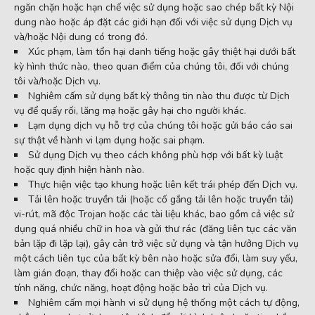
ngăn chặn hoặc hạn chế việc sử dụng hoặc sao chép bất kỳ Nội
dung nào hoặc áp đặt các giới hạn đối với việc sử dụng Dịch vụ
và/hoặc Nội dung có trong đó.
Xúc phạm, làm tổn hại danh tiếng hoặc gây thiệt hại dưới bất
kỳ hình thức nào, theo quan điểm của chúng tôi, đối với chúng
tôi và/hoặc Dịch vụ.
Nghiêm cấm sử dụng bất kỳ thông tin nào thu được từ Dịch
vụ để quấy rối, lăng mạ hoặc gây hại cho người khác.
Lạm dụng dịch vụ hỗ trợ của chúng tôi hoặc gửi báo cáo sai
sự thật về hành vi lạm dụng hoặc sai phạm.
Sử dụng Dịch vụ theo cách không phù hợp với bất kỳ luật
hoặc quy định hiện hành nào.
Thực hiện việc tạo khung hoặc liên kết trái phép đến Dịch vụ.
Tải lên hoặc truyền tải (hoặc cố gắng tải lên hoặc truyền tải)
vi-rút, mã độc Trojan hoặc các tài liệu khác, bao gồm cả việc sử
dụng quá nhiều chữ in hoa và gửi thư rác (đăng liên tục các văn
bản lặp đi lặp lại), gây cản trở việc sử dụng và tận hưởng Dịch vụ
một cách liên tục của bất kỳ bên nào hoặc sửa đổi, làm suy yếu,
làm gián đoạn, thay đổi hoặc can thiệp vào việc sử dụng, các
tính năng, chức năng, hoạt động hoặc bảo trì của Dịch vụ.
Nghiêm cấm mọi hành vi sử dụng hệ thống một cách tự động,