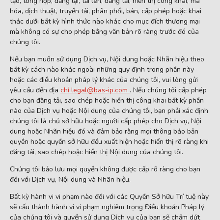
tạo, tổng hợp, đăng lại, tải lên, đăng tải, hiển thị công khai, mã
hóa, dịch thuật, truyền tải, phân phối, bán, cấp phép hoặc khai
thác dưới bất kỳ hình thức nào khác cho mục đích thương mại
mà không có sự cho phép bằng văn bản rõ ràng trước đó của
chúng tôi.
Nếu bạn muốn sử dụng Dịch vụ, Nội dung hoặc Nhãn hiệu theo
bất kỳ cách nào khác ngoài những quy định trong phần này
hoặc các điều khoản pháp lý khác của chúng tôi, vui lòng gửi
yêu cầu đến địa
chỉ
legal@bas-ip.com
. Nếu chúng tôi cấp phép
cho bạn đăng tải, sao chép hoặc hiển thị công khai bất kỳ phần
nào của Dịch vụ hoặc Nội dung của chúng tôi, bạn phải xác định
chúng tôi là chủ sở hữu hoặc người cấp phép cho Dịch vụ, Nội
dung hoặc Nhãn hiệu đó và đảm bảo rằng mọi thông báo bản
quyền hoặc quyền sở hữu đều xuất hiện hoặc hiển thị rõ ràng khi
đăng tải, sao chép hoặc hiển thị Nội dung của chúng tôi.
Chúng tôi bảo lưu mọi quyền không được cấp rõ ràng cho bạn
đối với Dịch vụ, Nội dung và Nhãn hiệu.
Bất kỳ hành vi vi phạm nào đối với các Quyền Sở hữu Trí tuệ này
sẽ cấu thành hành vi vi phạm nghiêm trọng Điều khoản Pháp lý
của chúng tôi và quyền sử dụng Dịch vụ của bạn sẽ chấm dứt