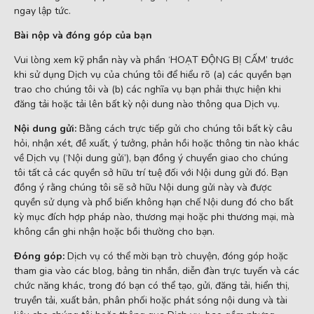
ngay lập tức.
Bài nộp và đóng góp của bạn
Vui lòng xem kỹ phần này và phần ‘HOẠT ĐỘNG BỊ CẤM’ trước
khi sử dụng Dịch vụ của chúng tôi để hiểu rõ (a) các quyền bạn
trao cho chúng tôi và (b) các nghĩa vụ bạn phải thực hiện khi
đăng tải hoặc tải lên bất kỳ nội dung nào thông qua Dịch vụ.
Nội dung gửi:
Bằng cách trực tiếp gửi cho chúng tôi bất kỳ câu
hỏi, nhận xét, đề xuất, ý tưởng, phản hồi hoặc thông tin nào khác
về Dịch vụ (‘Nội dung gửi’), bạn đồng ý chuyển giao cho chúng
tôi tất cả các quyền sở hữu trí tuệ đối với Nội dung gửi đó. Bạn
đồng ý rằng chúng tôi sẽ sở hữu Nội dung gửi này và được
quyền sử dụng và phổ biến không hạn chế Nội dung đó cho bất
kỳ mục đích hợp pháp nào, thương mại hoặc phi thương mại, mà
không cần ghi nhận hoặc bồi thường cho bạn.
Đóng góp:
Dịch vụ có thể mời bạn trò chuyện, đóng góp hoặc
tham gia vào các blog, bảng tin nhắn, diễn đàn trực tuyến và các
chức năng khác, trong đó bạn có thể tạo, gửi, đăng tải, hiển thị,
truyền tải, xuất bản, phân phối hoặc phát sóng nội dung và tài