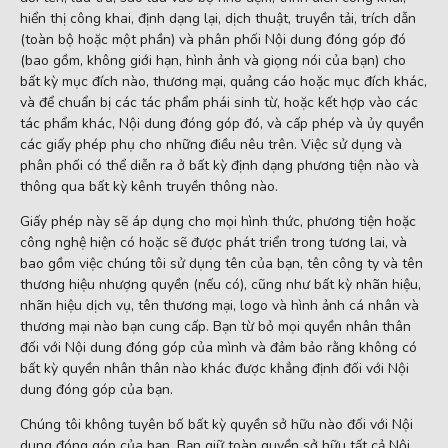
hiển thị công khai, định dạng lại, dịch thuật, truyền tải, trích dẫn
(toàn bộ hoặc một phần) và phân phối Nội dung đóng góp đó
(bao gồm, không giới hạn, hình ảnh và giọng nói của bạn) cho
bất kỳ mục đích nào, thương mại, quảng cáo hoặc mục đích khác,
và để chuẩn bị các tác phẩm phái sinh từ, hoặc kết hợp vào các
tác phẩm khác, Nội dung đóng góp đó, và cấp phép và ủy quyền
các giấy phép phụ cho những điều nêu trên. Việc sử dụng và
phân phối có thể diễn ra ở bất kỳ định dạng phương tiện nào và
thông qua bất kỳ kênh truyền thông nào.
Giấy phép này sẽ áp dụng cho mọi hình thức, phương tiện hoặc
công nghệ hiện có hoặc sẽ được phát triển trong tương lai, và
bao gồm việc chúng tôi sử dụng tên của bạn, tên công ty và tên
thương hiệu nhượng quyền (nếu có), cũng như bất kỳ nhãn hiệu,
nhãn hiệu dịch vụ, tên thương mại, logo và hình ảnh cá nhân và
thương mại nào bạn cung cấp. Bạn từ bỏ mọi quyền nhân thân
đối với Nội dung đóng góp của mình và đảm bảo rằng không có
bất kỳ quyền nhân thân nào khác được khẳng định đối với Nội
dung đóng góp của bạn.
Chúng tôi không tuyên bố bất kỳ quyền sở hữu nào đối với Nội
dung đóng góp của bạn. Bạn giữ toàn quyền sở hữu tất cả Nội