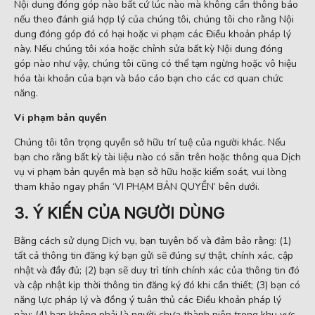
Nội dung đóng góp nào bất cứ lúc nào mà không cần thông báo
nếu theo đánh giá hợp lý của chúng tôi, chúng tôi cho rằng Nội
dung đóng góp đó có hại hoặc vi phạm các Điều khoản pháp lý
này. Nếu chúng tôi xóa hoặc chỉnh sửa bất kỳ Nội dung đóng
góp nào như vậy, chúng tôi cũng có thể tạm ngừng hoặc vô hiệu
hóa tài khoản của bạn và báo cáo bạn cho các cơ quan chức
năng.
Vi phạm bản quyền
Chúng tôi tôn trọng quyền sở hữu trí tuệ của người khác. Nếu
bạn cho rằng bất kỳ tài liệu nào có sẵn trên hoặc thông qua Dịch
vụ vi phạm bản quyền mà bạn sở hữu hoặc kiểm soát, vui lòng
tham khảo ngay phần ‘VI PHẠM BẢN QUYỀN’ bên dưới.
3. Ý KIẾN CỦA NGƯỜI DÙNG
Bằng cách sử dụng Dịch vụ, bạn tuyên bố và đảm bảo rằng: (1)
tất cả thông tin đăng ký bạn gửi sẽ đúng sự thật, chính xác, cập
nhật và đầy đủ; (2) bạn sẽ duy trì tính chính xác của thông tin đó
và cập nhật kịp thời thông tin đăng ký đó khi cần thiết; (3) bạn có
năng lực pháp lý và đồng ý tuân thủ các Điều khoản pháp lý
này; (4) bạn không phải là người chưa thành niên trong khu vực