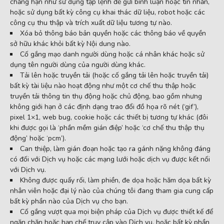
chẳng hạn như sử dụng tập lệnh để gửi bình luận hoặc tin nhắn,
hoặc sử dụng bất kỳ công cụ khai thác dữ liệu, robot hoặc các
công cụ thu thập và trích xuất dữ liệu tương tự nào.
Xóa bỏ thông báo bản quyền hoặc các thông báo về quyền
sở hữu khác khỏi bất kỳ Nội dung nào.
Cố gắng mạo danh người dùng hoặc cá nhân khác hoặc sử
dụng tên người dùng của người dùng khác.
Tải lên hoặc truyền tải (hoặc cố gắng tải lên hoặc truyền tải)
bất kỳ tài liệu nào hoạt động như một cơ chế thu thập hoặc
truyền tải thông tin thụ động hoặc chủ động, bao gồm nhưng
không giới hạn ở các định dạng trao đổi đồ họa rõ nét (‘gif’),
pixel 1×1, web bug, cookie hoặc các thiết bị tương tự khác (đôi
khi được gọi là ‘phần mềm gián điệp’ hoặc ‘cơ chế thu thập thụ
động’ hoặc ‘pcm’).
Can thiệp, làm gián đoạn hoặc tạo ra gánh nặng không đáng
có đối với Dịch vụ hoặc các mạng lưới hoặc dịch vụ được kết nối
với Dịch vụ.
Không được quấy rối, làm phiền, đe dọa hoặc hăm dọa bất kỳ
nhân viên hoặc đại lý nào của chúng tôi đang tham gia cung cấp
bất kỳ phần nào của Dịch vụ cho bạn.
Cố gắng vượt qua mọi biện pháp của Dịch vụ được thiết kế để
ngăn chặn hoặc hạn chế truy cập vào Dịch vụ, hoặc bất kỳ phần