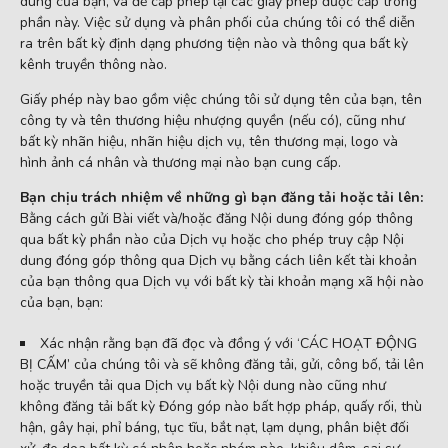
dung của bạn, và để cấp phép lại các giấy phép được cấp trong
phần này. Việc sử dụng và phân phối của chúng tôi có thể diễn
ra trên bất kỳ định dạng phương tiện nào và thông qua bất kỳ
kênh truyền thông nào.
Giấy phép này bao gồm việc chúng tôi sử dụng tên của bạn, tên
công ty và tên thương hiệu nhượng quyền (nếu có), cũng như
bất kỳ nhãn hiệu, nhãn hiệu dịch vụ, tên thương mại, logo và
hình ảnh cá nhân và thương mại nào bạn cung cấp.
Bạn chịu trách nhiệm về những gì bạn đăng tải hoặc tải lên:
Bằng cách gửi Bài viết và/hoặc đăng Nội dung đóng góp thông
qua bất kỳ phần nào của Dịch vụ hoặc cho phép truy cập Nội
dung đóng góp thông qua Dịch vụ bằng cách liên kết tài khoản
của bạn thông qua Dịch vụ với bất kỳ tài khoản mạng xã hội nào
của bạn, bạn:
Xác nhận rằng bạn đã đọc và đồng ý với ‘CÁC HOẠT ĐỘNG
BỊ CẤM’ của chúng tôi và sẽ không đăng tải, gửi, công bố, tải lên
hoặc truyền tải qua Dịch vụ bất kỳ Nội dung nào cũng như
không đăng tải bất kỳ Đóng góp nào bất hợp pháp, quấy rối, thù
hận, gây hại, phỉ báng, tục tĩu, bắt nạt, lạm dụng, phân biệt đối