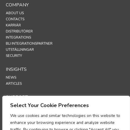
COMPANY
ABOUT US
CONTACTS
KARRIÄR
DISTRIBUTÖRER
INTEGRATIONS
BLI INTEGRATIONSPARTNER
UTSTÄLLNINGAR
SECURITY
INSIGHTS
NEWS
ARTICLES
SUPPORT
Select Your Cookie Preferences
TECHNICAL PORTAL
We use cookies and similar technologies on this website to
POLICIES
enhance your browsing experience and analyze website
INTEGRITETSPOLICY
traffic. By continuing to browse or clicking "Accept All" you